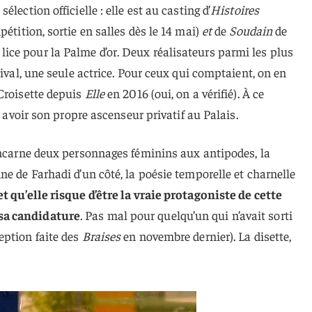
lection officielle : elle est au casting d’
Histoires
étition, sortie en salles dès le 14 mai)
et
de
Soudain
de
ce pour la Palme d’or. Deux réalisateurs parmi les plus
tival, une seule actrice. Pour ceux qui comptaient, on en
 Croisette depuis
Elle
en 2016 (oui, on a vérifié). À ce
r avoir son propre ascenseur privatif au Palais.
 incarne deux personnages féminins aux antipodes, la
ne de Farhadi d’un côté, la poésie temporelle et charnelle
et qu’elle risque d’être la vraie protagoniste de cette
sa candidature
. Pas mal pour quelqu’un qui n’avait sorti
eption faite des
Braises
en novembre dernier). La disette,