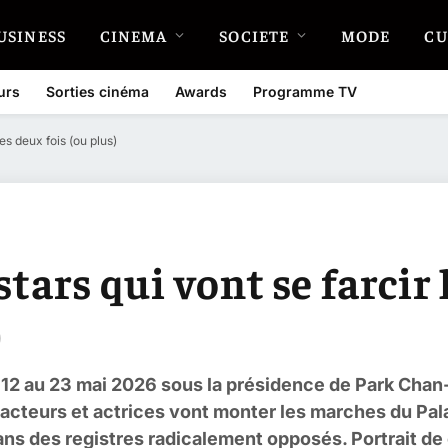
USINESS
CINEMA
SOCIETE
MODE
CU
urs
Sorties cinéma
Awards
Programme TV
es deux fois (ou plus)
stars qui vont se farcir
)
u 12 au 23 mai 2026 sous la présidence de Park Cha
acteurs et actrices vont monter les marches du Pala
ans des registres radicalement opposés. Portrait de