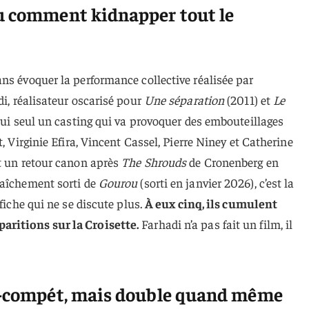
u comment kidnapper tout le
ns évoquer la performance collective réalisée par
i, réalisateur oscarisé pour
Une séparation
(2011) et
Le
lui seul un casting qui va provoquer des embouteillages
t, Virginie Efira, Vincent Cassel, Pierre Niney et Catherine
st un retour canon après
The Shrouds
de Cronenberg en
raîchement sorti de
Gourou
(sorti en janvier 2026), c’est la
ffiche qui ne se discute plus.
À eux cinq, ils cumulent
ritions sur la Croisette.
Farhadi n’a pas fait un film, il
rs-compét, mais double quand même