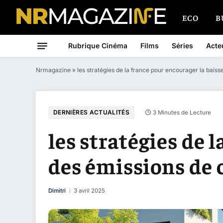
ECO
B
Rubrique Cinéma
Films
Séries
Acte
Nrmagazine
»
les stratégies de la france pour encourager la bais
DERNIÈRES ACTUALITÉS
3 Minutes de Lecture
les stratégies de 
des émissions de
Dimitri
3 avril 2025