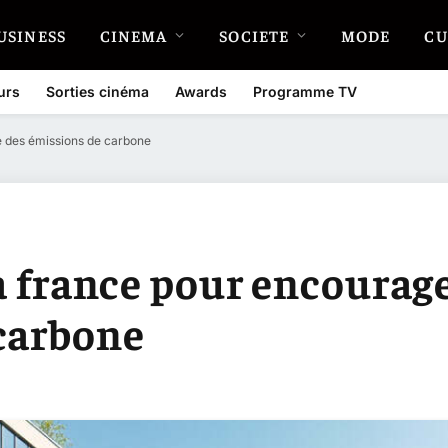
USINESS
CINEMA
SOCIETE
MODE
CU
urs
Sorties cinéma
Awards
Programme TV
se des émissions de carbone
la france pour encourage
 carbone