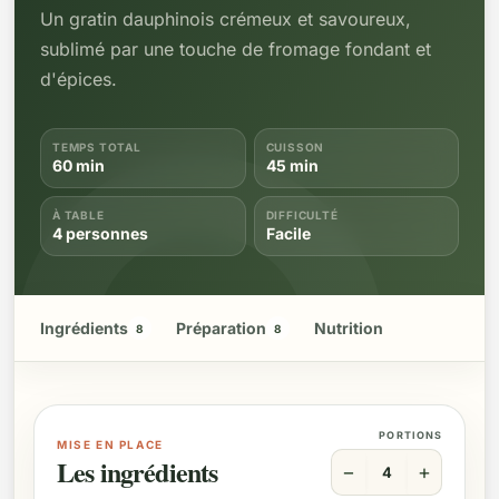
Un gratin dauphinois crémeux et savoureux,
sublimé par une touche de fromage fondant et
d'épices.
TEMPS TOTAL
CUISSON
60 min
45 min
À TABLE
DIFFICULTÉ
4 personnes
Facile
Ingrédients
Préparation
Nutrition
8
8
PORTIONS
MISE EN PLACE
Les ingrédients
−
+
4