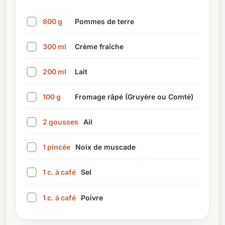
800
g
Pommes de terre
Marquer cet ingrédient comme préparé
300
ml
Crème fraîche
Marquer cet ingrédient comme préparé
200
ml
Lait
Marquer cet ingrédient comme préparé
100
g
Fromage râpé (Gruyère ou Comté)
Marquer cet ingrédient comme préparé
2
gousses
Ail
Marquer cet ingrédient comme préparé
1
pincée
Noix de muscade
Marquer cet ingrédient comme préparé
1
c. à café
Sel
Marquer cet ingrédient comme préparé
1
c. à café
Poivre
Marquer cet ingrédient comme préparé