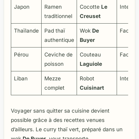
Japon
Ramen
Cocotte
Le
Intermé
traditionnel
Creuset
Thaïlande
Pad thaï
Wok
De
Facile
authentique
Buyer
Pérou
Ceviche de
Couteau
Facile
poisson
Laguiole
Liban
Mezze
Robot
Intermé
complet
Cuisinart
Voyager sans quitter sa cuisine devient
possible grâce à des recettes venues
d’ailleurs. Le curry thaï vert, préparé dans un
wok
De Buyer
, vous transporte