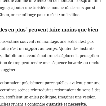
entendre comme une réflexion de monteur. Lorsqu’un film
longue), ajouter une troisième marche n’a de sens que si
 Sinon, on ne rallonge pas un récit : on le dilue.
es en plus” peuvent faire moins que bien
sous-estime souvent : en montage, une scène n’est pas
aire, c’est un
rapport
au temps. Ajouter des instants
 affaiblir un raccord émotionnel, déplacer la perception
ion de trop peut rendre une séquence bavarde, ou rendre
 suggérer.
ctionnaient précisément parce qu’elles avaient, pour une
 certaines scènes réintroduites redonnaient du sens à des
on, étoffaient un enjeu politique. Imaginer une version
touches revient à confondre
quantité
et
nécessité
.