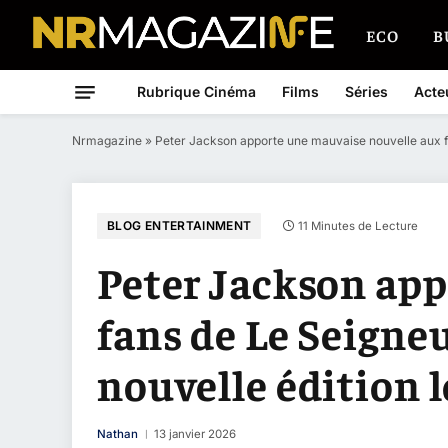
ECO
B
Rubrique Cinéma
Films
Séries
Acte
Nrmagazine
»
Peter Jackson apporte une mauvaise nouvelle aux f
BLOG ENTERTAINMENT
11 Minutes de Lecture
Peter Jackson ap
fans de Le Seigne
nouvelle édition 
Nathan
13 janvier 2026