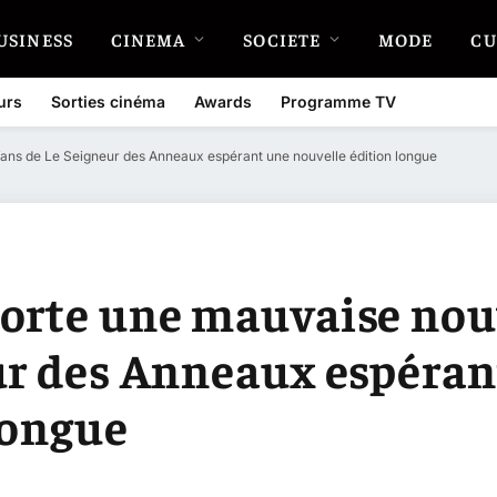
USINESS
CINEMA
SOCIETE
MODE
CU
urs
Sorties cinéma
Awards
Programme TV
ans de Le Seigneur des Anneaux espérant une nouvelle édition longue
porte une mauvaise nou
ur des Anneaux espéran
longue