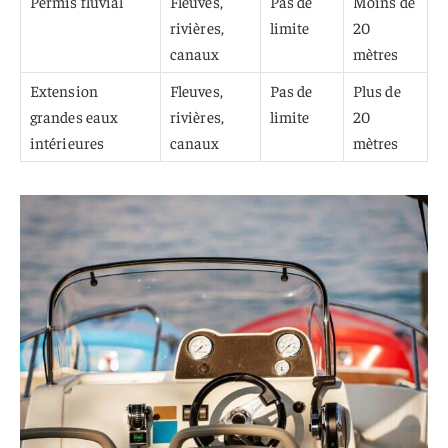
Permis fluvial
Fleuves,
Pas de
Moins de
rivières,
limite
20
canaux
mètres
Extension
Fleuves,
Pas de
Plus de
grandes eaux
rivières,
limite
20
intérieures
canaux
mètres