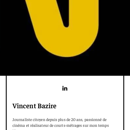
Vincent Bazire
Journaliste citoyen depuis plus de 20 ans, passionné de
cinéma et réalisateur de courts-métrages sur mon temps