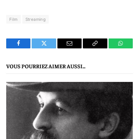
Film
Streaming
Facebook
Twitter
E-
Copier
WhatsA
mail
Le
VOUS POURRIEZ AIMER AUSSI...
Lien