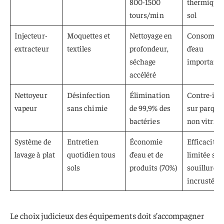
800-1500
thermique
tours/min
sol
Injecteur-
Moquettes et
Nettoyage en
Consomma
extracteur
textiles
profondeur,
d’eau
séchage
important
accéléré
Nettoyeur
Désinfection
Élimination
Contre-ind
vapeur
sans chimie
de 99,9% des
sur parque
bactéries
non vitrifi
Système de
Entretien
Économie
Efficacité
lavage à plat
quotidien tous
d’eau et de
limitée sur
sols
produits (70%)
souillures
incrustées
Le choix judicieux des équipements doit s’accompagner