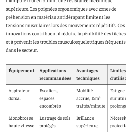
manipulé tout en offrant une résistance mécanique
supérieure. Les poignées ergonomiques avec zones de
préhension en matériau antidérapant limitent les
tensions musculaires lors des mouvements répétitifs. Ces
innovations contribuent à réduire la pénibilité des tâches
et à prévenir les troubles musculosquelettiques fréquents
dans le secteur.
Équipement
Applications
Avantages
Limites
recommandées
techniques
d’utilisati
Aspirateur
Escaliers,
Mobilité
Fatigue do
dorsal
espaces
accrue, 15m²
sur utilisa
encombrés
traités/minute
prolongée
Monobrosse
Lustrage de sols
Brillance
Nécessite
haute vitesse
protégés
supérieure,
protection