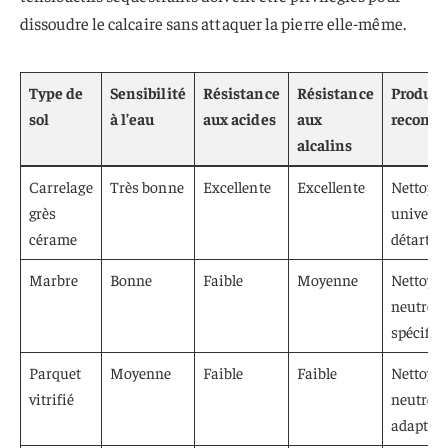
dissoudre le calcaire sans attaquer la pierre elle-même.
Type de
Sensibilité
Résistance
Résistance
Produit
sol
à l’eau
aux acides
aux
recomm
alcalins
Carrelage
Très bonne
Excellente
Excellente
Nettoya
grès
universe
cérame
détartra
Marbre
Bonne
Faible
Moyenne
Nettoya
neutres, 
spécifiq
Parquet
Moyenne
Faible
Faible
Nettoya
vitrifié
neutre, c
adaptée