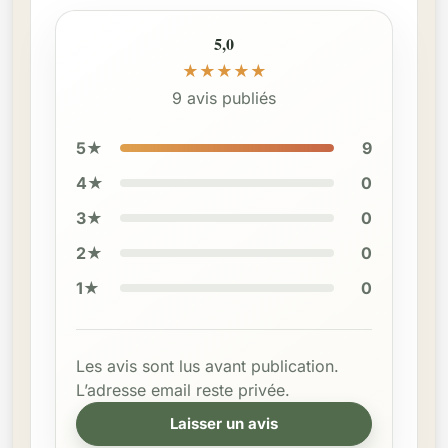
5,0
★
★
★
★
★
9 avis publiés
5★
9
4★
0
3★
0
2★
0
1★
0
Les avis sont lus avant publication.
L’adresse email reste privée.
Laisser un avis