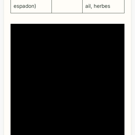
espadon)
ail, herbes