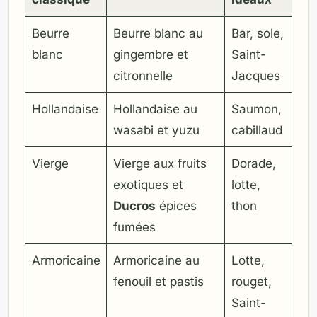
Beurre
Beurre blanc au
Bar, sole,
blanc
gingembre et
Saint-
citronnelle
Jacques
Hollandaise
Hollandaise au
Saumon,
wasabi et yuzu
cabillaud
Vierge
Vierge aux fruits
Dorade,
exotiques et
lotte,
Ducros
épices
thon
fumées
Armoricaine
Armoricaine au
Lotte,
fenouil et pastis
rouget,
Saint-