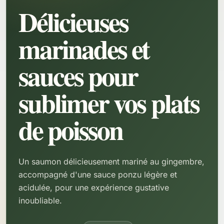
Délicieuses
marinades et
sauces pour
sublimer vos plats
de poisson
Un saumon délicieusement mariné au gingembre,
accompagné d'une sauce ponzu légère et
acidulée, pour une expérience gustative
inoubliable.