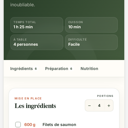
inoubliable.
TEMPS TOTAL
CUISSON
1 h 25 min
10 min
À TABLE
DIFFICULTÉ
4 personnes
Facile
Ingrédients
Préparation
Nutrition
6
6
PORTIONS
MISE EN PLACE
Les ingrédients
−
+
4
600
g
Filets de saumon