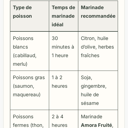
Type de
Temps de
Marinade
poisson
marinade
recommandée
idéal
Poissons
30
Citron, huile
blancs
minutes à
d’olive, herbes
(cabillaud,
1 heure
fraîches
merlu)
Poissons gras
1 à 2
Soja,
(saumon,
heures
gingembre,
maquereau)
huile de
sésame
Poissons
2 à 4
Marinade
fermes (thon,
heures
Amora Fruité
,