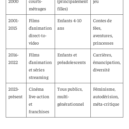
2000
courts-
(principalement
jeu
métrages
filles)
2001-
Films
Enfants 4-10
Contes de
2015
d’animation
ans
fées,
direct-to-
aventures,
video
princesses
2016-
Films
Enfants et
Carrières,
2022
d’animation
préadolescents
émancipation,
et séries
diversité
streaming
2023-
Cinéma
Tous publics,
Féminisme,
présent
live-action
multi-
autodérision,
et
générationnel
méta-critique
franchises