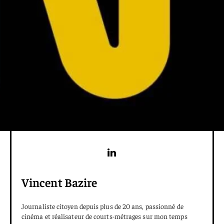
Vincent Bazire
Journaliste citoyen depuis plus de 20 ans, passionné de
cinéma et réalisateur de courts-métrages sur mon temps