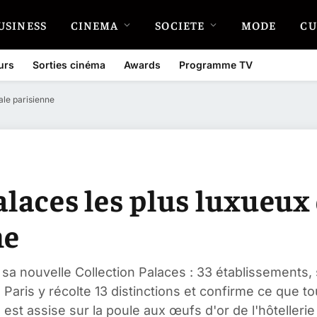
USINESS
CINEMA
SOCIETE
MODE
CU
urs
Sorties cinéma
Awards
Programme TV
tale parisienne
palaces les plus luxueux 
ne
er sa nouvelle Collection Palaces : 33 établissements
. Paris y récolte 13 distinctions et confirme ce que t
 est assise sur la poule aux œufs d'or de l'hôtellerie 