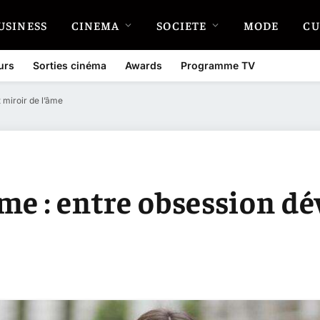
USINESS
CINEMA
SOCIETE
MODE
CU
urs
Sorties cinéma
Awards
Programme TV
 miroir de l’âme
me : entre obsession dé