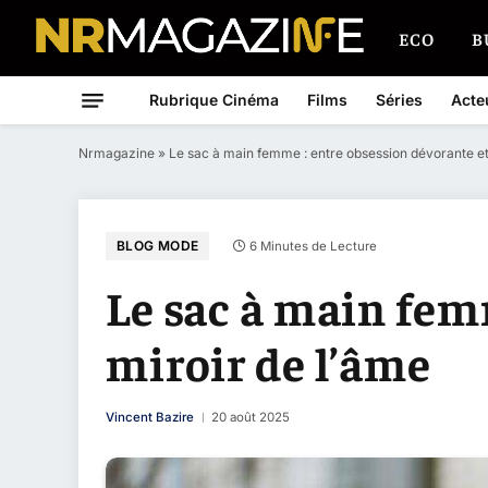
ECO
B
Rubrique Cinéma
Films
Séries
Acte
Nrmagazine
»
Le sac à main femme : entre obsession dévorante et
BLOG MODE
6 Minutes de Lecture
Le sac à main fem
miroir de l’âme
Vincent Bazire
20 août 2025