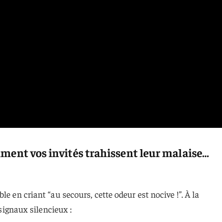
mment vos invités trahissent leur malaise…
e en criant “au secours, cette odeur est nocive !”. À la
 signaux silencieux :