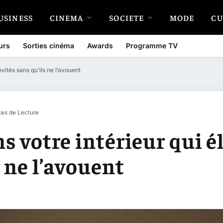
USINESS
CINEMA
SOCIETE
MODE
CU
urs
Sorties cinéma
Awards
Programme TV
nvités sans qu’ils ne l’avouent
tes de Lecture
ns votre intérieur qui é
s ne l’avouent