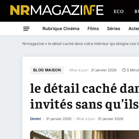
ECO
B
Rubrique Cinéma
Films
Séries
Acte
Nrmagazine
»
le détail caché dans votre intérieur qui éloigne vos i
BLOG MAISON
Mise à jour:
31 janvier 2026
5 Minu
le détail caché da
invités sans qu’il
Dimitri
31 janvier 2026
Mise à jour:
31 janvier 2026