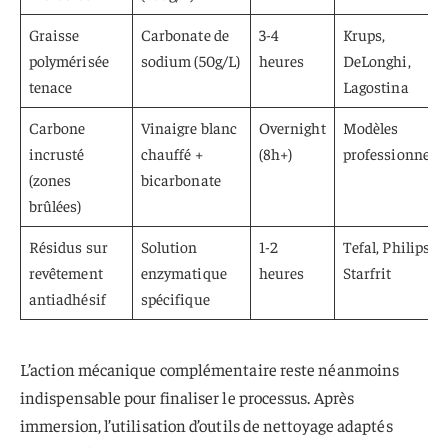
Graisse
Carbonate de
3-4
Krups,
polymérisée
sodium (50g/L)
heures
DeLonghi,
tenace
Lagostina
Carbone
Vinaigre blanc
Overnight
Modèles
incrusté
chauffé +
(8h+)
professionnels
(zones
bicarbonate
brûlées)
Résidus sur
Solution
1-2
Tefal, Philips,
revêtement
enzymatique
heures
Starfrit
antiadhésif
spécifique
L’action mécanique complémentaire reste néanmoins
indispensable pour finaliser le processus. Après
immersion, l’utilisation d’outils de nettoyage adaptés