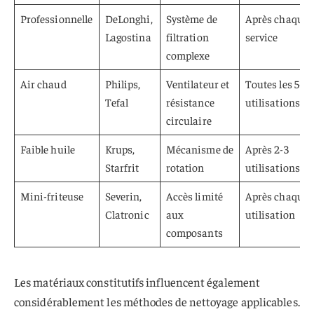
Professionnelle
DeLonghi,
Système de
Après chaque
Lagostina
filtration
service
complexe
Air chaud
Philips,
Ventilateur et
Toutes les 5-6
Tefal
résistance
utilisations
circulaire
Faible huile
Krups,
Mécanisme de
Après 2-3
Starfrit
rotation
utilisations
Mini-friteuse
Severin,
Accès limité
Après chaque
Clatronic
aux
utilisation
composants
Les matériaux constitutifs influencent également
considérablement les méthodes de nettoyage applicables.