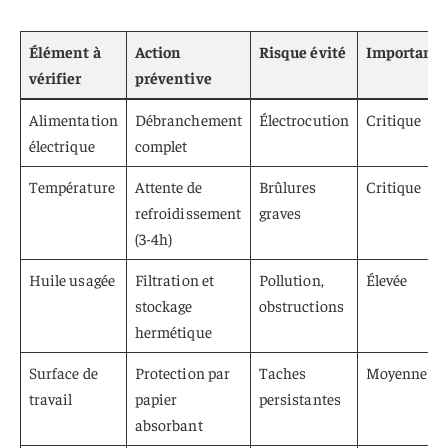
Élément à
Action
Risque évité
Importanc
vérifier
préventive
Alimentation
Débranchement
Électrocution
Critique
électrique
complet
Température
Attente de
Brûlures
Critique
refroidissement
graves
(3-4h)
Huile usagée
Filtration et
Pollution,
Élevée
stockage
obstructions
hermétique
Surface de
Protection par
Taches
Moyenne
travail
papier
persistantes
absorbant