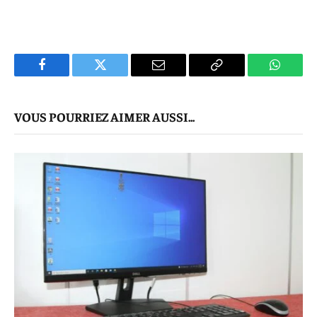
Facebook
Twitter
E-
Copier
WhatsA
mail
Le
VOUS POURRIEZ AIMER AUSSI...
Lien