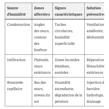
Source
Zones
Signes
Solution
d’humidité
affectées
caractéristiques
préventive
Condensation
Angles
Taches
Ventilation
des murs,
circulaires,
améliorée,
contour
humidité
déshumidific
des
superficielle
fenêtres
Infiltration
Plafonds,
Zones humides
Réparation d
murs
étendues,
l’étanchéité
extérieurs
auréoles
extérieure
Remontée
Bas des
Humidité
Injection de
capillaire
murs,
ascendante,
barrière
niveau du
dégradation de la
hydrofuge,
sol
peinture
drainage