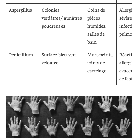
Aspergillus
Colonies
Coins de
Allergies
verdâtres/jaunâtres
pièces
sévères,
poudreuses
humides,
infection
salles de
pulmona
bain
Penicillium
Surface bleu-vert
Murs peints,
Réaction
veloutée
joints de
allergiqu
carrelage
exacerba
de l’asth