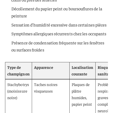
Décollement du papier peint ou boursouflures de la
peinture
Sensation d’humidité excessive dans certaines pièces
Symptômes allergiques récurrents chez les occupants
Présence de condensation fréquente sur les fenêtres
ou surfaces froides
Type de
Apparence
Localisation
Risques
champignon
courante
sanitair
Stachybotrys
Taches noires
Plaques de
Problèm
(moisissure
visqueuses
plâtre
respirato
noire)
humides,
graves,
papier peint
complica
neurolog