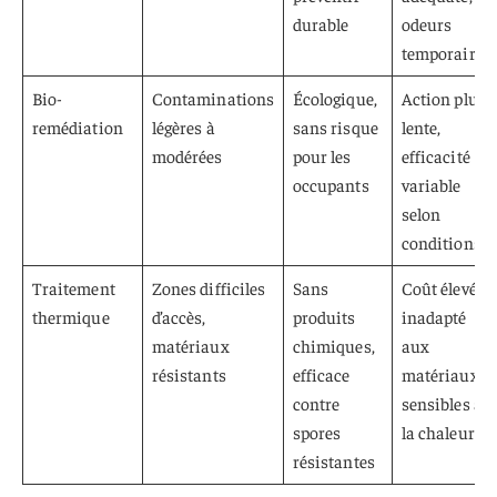
durable
odeurs
temporaires
Bio-
Contaminations
Écologique,
Action plus
remédiation
légères à
sans risque
lente,
modérées
pour les
efficacité
occupants
variable
selon
conditions
Traitement
Zones difficiles
Sans
Coût élevé,
thermique
d’accès,
produits
inadapté
matériaux
chimiques,
aux
résistants
efficace
matériaux
contre
sensibles à
spores
la chaleur
résistantes