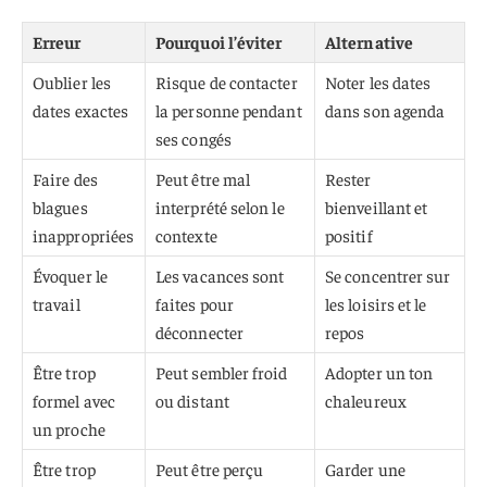
Erreur
Pourquoi l’éviter
Alternative
Oublier les
Risque de contacter
Noter les dates
dates exactes
la personne pendant
dans son agenda
ses congés
Faire des
Peut être mal
Rester
blagues
interprété selon le
bienveillant et
inappropriées
contexte
positif
Évoquer le
Les vacances sont
Se concentrer sur
travail
faites pour
les loisirs et le
déconnecter
repos
Être trop
Peut sembler froid
Adopter un ton
formel avec
ou distant
chaleureux
un proche
Être trop
Peut être perçu
Garder une