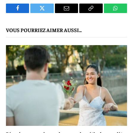
Facebook
Twitter
E-
Copier
WhatsA
mail
Le
VOUS POURRIEZ AIMER AUSSI...
Lien