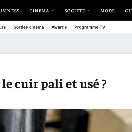
USINESS
CINEMA
SOCIETE
MODE
CU
urs
Sorties cinéma
Awards
Programme TV
 cuir pali et usé ?