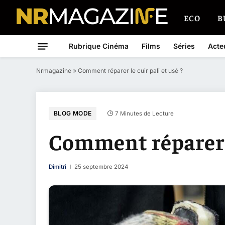
ECO
B
Rubrique Cinéma
Films
Séries
Acte
Nrmagazine
»
Comment réparer le cuir pali et usé ?
BLOG MODE
7 Minutes de Lecture
Comment réparer le
Dimitri
25 septembre 2024