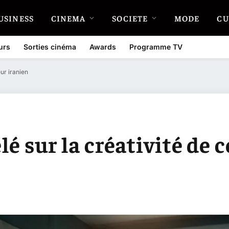
USINESS
CINEMA
SOCIETE
MODE
CU
urs
Sorties cinéma
Awards
Programme TV
eur iranien
élé sur la créativité de 