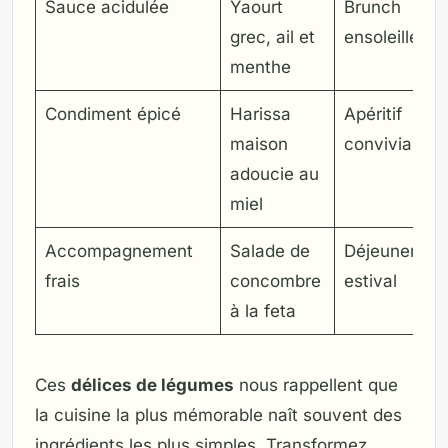
Sauce acidulée
Yaourt
Brunch
grec, ail et
ensoleillé
menthe
Condiment épicé
Harissa
Apéritif
maison
convivial
adoucie au
miel
Accompagnement
Salade de
Déjeuner
frais
concombre
estival
à la feta
Ces
délices de légumes
nous rappellent que
la cuisine la plus mémorable naît souvent des
ingrédients les plus simples. Transformez