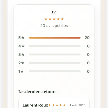
5,0
★
★
★
★
★
20 avis publiés
5★
20
4★
0
3★
0
2★
0
1★
0
Les derniers retours
Laurent Roux
★
★
★
★
★
1 août 2025