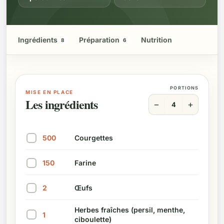
Ingrédients
Préparation
Nutrition
8
6
PORTIONS
MISE EN PLACE
Les ingrédients
−
+
4
500
Courgettes
Marquer cet ingrédient comme préparé
150
Farine
Marquer cet ingrédient comme préparé
2
Œufs
Marquer cet ingrédient comme préparé
Herbes fraîches (persil, menthe,
1
ciboulette)