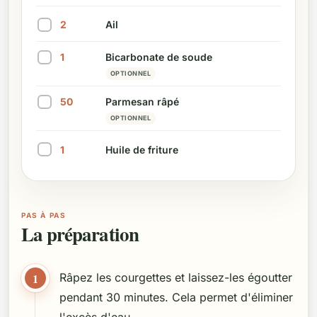
Marquer cet ingrédient comme préparé
2
Ail
Marquer cet ingrédient comme préparé
1
Bicarbonate de soude
Marquer cet ingrédient comme préparé
OPTIONNEL
50
Parmesan râpé
Marquer cet ingrédient comme préparé
OPTIONNEL
1
Huile de friture
Marquer cet ingrédient comme préparé
PAS À PAS
La préparation
1
Râpez les courgettes et laissez-les égoutter
pendant 30 minutes. Cela permet d'éliminer