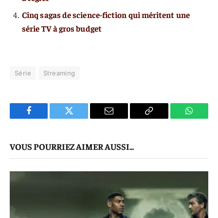
Cinq sagas de science-fiction qui méritent une
série TV à gros budget
Série
Streaming
Facebook
Twitter
E-
Copier
WhatsA
mail
Le
VOUS POURRIEZ AIMER AUSSI...
Lien