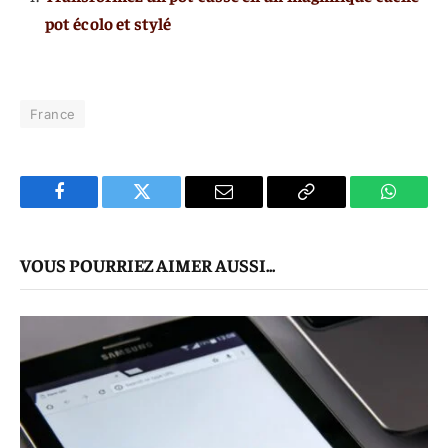
pot écolo et stylé
France
Facebook
Twitter
E-
Copier
WhatsA
mail
Le
VOUS POURRIEZ AIMER AUSSI...
Lien