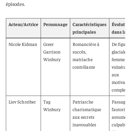
épisodes.
Acteur/Actrice
Personnage
Caractéristiques
Évolutio
principales
dans la s
Nicole Kidman
Greer
Romancière à
De figure
Garrison
succès,
glaciale à
Winbury
matriache
femme
contrôlante
vulnérabl
aux
motivati
complexe
Liev Schreiber
Tag
Patriarche
Passage d
Winbury
charismatique
l’autorité
aux secrets
assumée à
inavouables
culpabilit