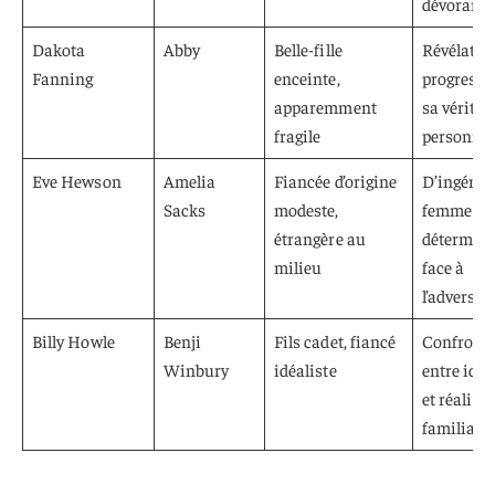
dévorante
Dakota
Abby
Belle-fille
Révélatio
Fanning
enceinte,
progressi
apparemment
sa véritab
fragile
personnal
Eve Hewson
Amelia
Fiancée d’origine
D’ingénue
Sacks
modeste,
femme
étrangère au
détermin
milieu
face à
l’adversité
Billy Howle
Benji
Fils cadet, fiancé
Confront
Winbury
idéaliste
entre idé
et réalité
familiale