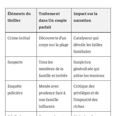
Éléments du
Traitement
Impact sur la
thriller
dans Un couple
narration
parfait
Crime initial
Découverte d’un
Catalyseur qui
corps sur la plage
dévoile les failles
familiales
Suspects
Tous les
Suspicion
membres de la
généralisée qui
famille et invités
attise les tensions
Enquête
Menée avec
Critique des
policière
prudence face à
privilèges et de
une famille
l’impunité des
influente
riches