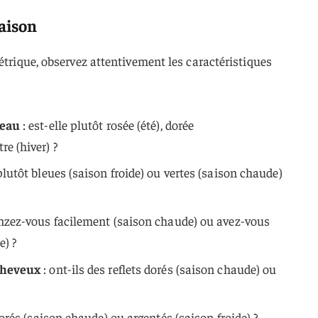
aison
étrique, observez attentivement les caractéristiques
peau
: est-elle plutôt rosée (été), dorée
e (hiver) ?
plutôt bleues (saison froide) ou vertes (saison chaude)
nzez-vous facilement (saison chaude) ou avez-vous
e) ?
 cheveux
: ont-ils des reflets dorés (saison chaude) ou
dorés (saison chaude) ou argentés (saison froide) ?