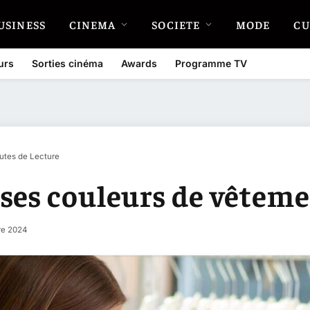
USINESS
CINEMA
SOCIETE
MODE
CU
urs
Sorties cinéma
Awards
Programme TV
utes de Lecture
ses couleurs de vêteme
e 2024