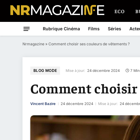
ECO
B
Rubrique Cinéma
Films
Séries
Acte
Nrmagazine
»
Comment choisir ses couleurs de vêtements ?
BLOG MODE
Mise à jour:
24 décembre 2024
7 Min
Comment choisir 
Vincent Bazire
24 décembre 2024
Mise à jour:
24 décembr