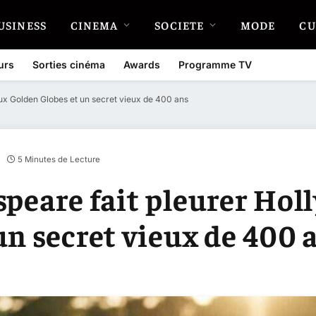
USINESS
CINEMA
SOCIETE
MODE
CU
urs
Sorties cinéma
Awards
Programme TV
eux Golden Globes et un secret vieux de 400 ans
5 Minutes de Lecture
speare fait pleurer Hol
un secret vieux de 400 