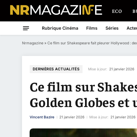
ECO
B
Rubrique Cinéma
Films
Séries
Acte
Nrmagazine
»
Ce film sur Shakespeare fait pleurer Hollywood : d
DERNIÈRES ACTUALITÉS
Mise à jour:
21 janvier 2026
Ce film sur Shake
Golden Globes et 
Vincent Bazire
21 janvier 2026
Mise à jour:
21 janvier 2026