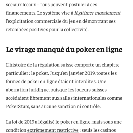
sociaux locaux – tous peuvent postuler à ces
financements. Le système vise à
légitimer moralement
l’exploitation commerciale du jeu en démontrant ses
retombées positives pour la collectivité.
Le virage manqué du poker en ligne
L’histoire de la régulation suisse comporte un chapitre
particulier : le poker. Jusqu’en janvier 2019, toutes les
formes de poker en ligne étaient interdites. Une
aberration juridique, puisque les joueurs suisses
accédaient librement aux salles internationales comme
PokerStars, sans aucune sanction ni contrôle.
La loi de 2019 a légalisé le poker en ligne, mais sous une
condition
extrêmement restrictive
: seuls les casinos