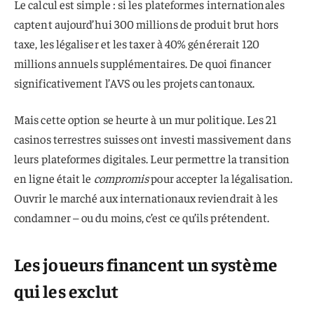
Le calcul est simple : si les plateformes internationales
captent aujourd’hui 300 millions de produit brut hors
taxe, les légaliser et les taxer à 40% générerait 120
millions annuels supplémentaires. De quoi financer
significativement l’AVS ou les projets cantonaux.
Mais cette option se heurte à un mur politique. Les 21
casinos terrestres suisses ont investi massivement dans
leurs plateformes digitales. Leur permettre la transition
en ligne était le
compromis
pour accepter la légalisation.
Ouvrir le marché aux internationaux reviendrait à les
condamner – ou du moins, c’est ce qu’ils prétendent.
Les joueurs financent un système
qui les exclut