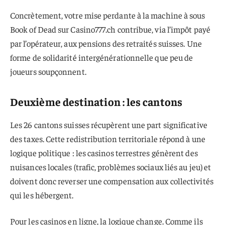
Concrètement, votre mise perdante à la machine à sous
Book of Dead sur Casino777.ch contribue, via l’impôt payé
par l’opérateur, aux pensions des retraités suisses. Une
forme de solidarité intergénérationnelle que peu de
joueurs soupçonnent.
Deuxième destination : les cantons
Les 26 cantons suisses récupèrent une part significative
des taxes. Cette redistribution territoriale répond à une
logique politique : les casinos terrestres génèrent des
nuisances locales (trafic, problèmes sociaux liés au jeu) et
doivent donc reverser une compensation aux collectivités
qui les hébergent.
Pour les casinos en ligne, la logique change. Comme ils