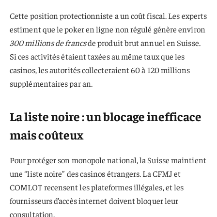
Cette position protectionniste a un coût fiscal. Les experts
estiment que le poker en ligne non régulé génère environ
300 millions de francs
de produit brut annuel en Suisse.
Si ces activités étaient taxées au même taux que les
casinos, les autorités collecteraient 60 à 120 millions
supplémentaires par an.
La liste noire : un blocage inefficace
mais coûteux
Pour protéger son monopole national, la Suisse maintient
une “liste noire” des casinos étrangers. La CFMJ et
COMLOT recensent les plateformes illégales, et les
fournisseurs d’accès internet doivent bloquer leur
consultation.