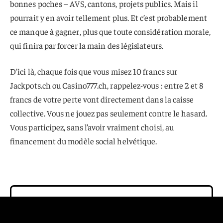
bonnes poches – AVS, cantons, projets publics. Mais il
pourrait y en avoir tellement plus. Et c’est probablement
ce manque à gagner, plus que toute considération morale,
qui finira par forcer la main des législateurs.
D’ici là, chaque fois que vous misez 10 francs sur
Jackpots.ch ou Casino777.ch, rappelez-vous : entre 2 et 8
francs de votre perte vont directement dans la caisse
collective. Vous ne jouez pas seulement contre le hasard.
Vous participez, sans l’avoir vraiment choisi, au
financement du modèle social helvétique.