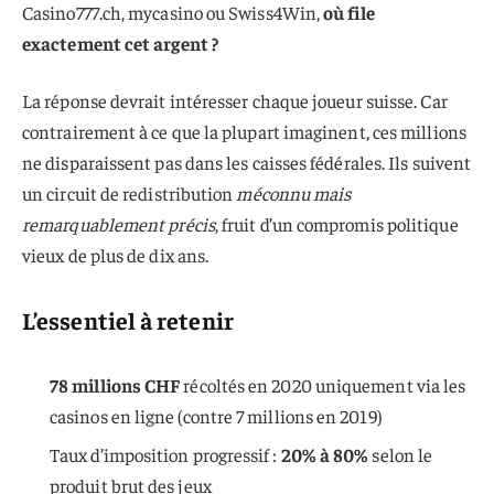
Casino777.ch, mycasino ou Swiss4Win,
où file
exactement cet argent ?
La réponse devrait intéresser chaque joueur suisse. Car
contrairement à ce que la plupart imaginent, ces millions
ne disparaissent pas dans les caisses fédérales. Ils suivent
un circuit de redistribution
méconnu mais
remarquablement précis
, fruit d’un compromis politique
vieux de plus de dix ans.
L’essentiel à retenir
78 millions CHF
récoltés en 2020 uniquement via les
casinos en ligne (contre 7 millions en 2019)
Taux d’imposition progressif :
20% à 80%
selon le
produit brut des jeux