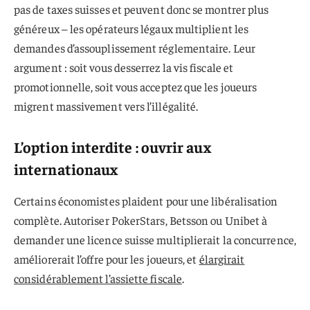
pas de taxes suisses et peuvent donc se montrer plus
généreux – les opérateurs légaux multiplient les
demandes d’assouplissement réglementaire. Leur
argument : soit vous desserrez la vis fiscale et
promotionnelle, soit vous acceptez que les joueurs
migrent massivement vers l’illégalité.
L’option interdite : ouvrir aux
internationaux
Certains économistes plaident pour une libéralisation
complète. Autoriser PokerStars, Betsson ou Unibet à
demander une licence suisse multiplierait la concurrence,
améliorerait l’offre pour les joueurs, et
élargirait
considérablement l’assiette fiscale
.