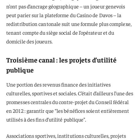
n’ont pas d’ancrage géographique – un joueur genevois
peut parier sur la plateforme du Casino de Davos – la
redistribution cantonale suit une formule plus complexe,
tenant compte du siège social de l’opérateur et du
domicile des joueurs.
Troisième canal : les projets d’utilité
publique
Une portion des revenus finance des initiatives
culturelles, sportives et sociales. C’était d’ailleurs l’une des
promesses centrales du contre-projet du Conseil fédéral
en 2012 : garantir que “les bénéfices soient entièrement
utilisés à des fins d’utilité publique”.
Associations sportives, institutions culturelles, projets