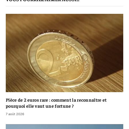
Lien
Pièce de 2 euros rare : comment la reconnaître et
pourquoi elle vaut une fortune ?
7 août 2026