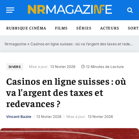
RUBRIQUE CINÉMA
FILMS
SÉRIES
ACTEURS
SORT
Nrmagazine
»
Casinos en ligne suisses : où va l’argent des taxes et redevances ?
Mise à jour:
13 février 2026
12 Minutes de Lecture
DIVERS
Casinos en ligne suisses : où
va l’argent des taxes et
redevances ?
Vincent Bazire
13 février 2026
Mise à jour:
13 février 2026