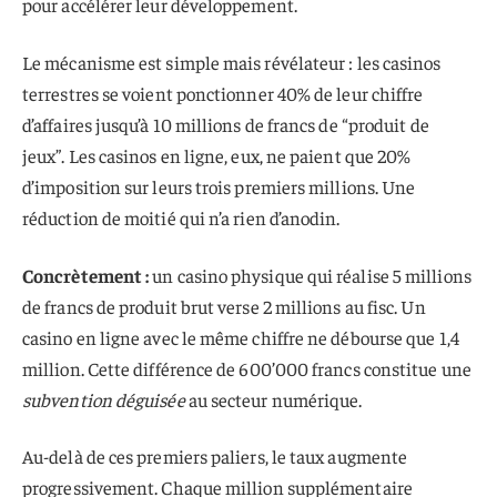
pour accélérer leur développement.
Le mécanisme est simple mais révélateur : les casinos
terrestres se voient ponctionner 40% de leur chiffre
d’affaires jusqu’à 10 millions de francs de “produit de
jeux”. Les casinos en ligne, eux, ne paient que 20%
d’imposition sur leurs trois premiers millions. Une
réduction de moitié qui n’a rien d’anodin.
Concrètement :
un casino physique qui réalise 5 millions
de francs de produit brut verse 2 millions au fisc. Un
casino en ligne avec le même chiffre ne débourse que 1,4
million. Cette différence de 600’000 francs constitue une
subvention déguisée
au secteur numérique.
Au-delà de ces premiers paliers, le taux augmente
progressivement. Chaque million supplémentaire