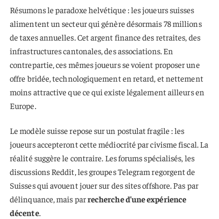
Résumons le paradoxe helvétique : les joueurs suisses
alimentent un secteur qui génère désormais 78 millions
de taxes annuelles. Cet argent finance des retraites, des
infrastructures cantonales, des associations. En
contrepartie, ces mêmes joueurs se voient proposer une
offre bridée, technologiquement en retard, et nettement
moins attractive que ce qui existe légalement ailleurs en
Europe.
Le modèle suisse repose sur un postulat fragile : les
joueurs accepteront cette médiocrité par civisme fiscal. La
réalité suggère le contraire. Les forums spécialisés, les
discussions Reddit, les groupes Telegram regorgent de
Suisses qui avouent jouer sur des sites offshore. Pas par
délinquance, mais par
recherche d’une expérience
décente
.