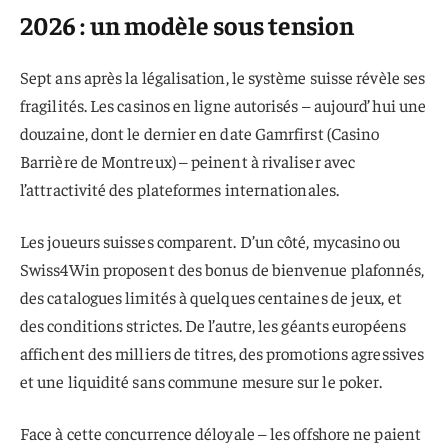
2026 : un modèle sous tension
Sept ans après la légalisation, le système suisse révèle ses
fragilités. Les casinos en ligne autorisés – aujourd’hui une
douzaine, dont le dernier en date Gamrfirst (Casino
Barrière de Montreux) – peinent à rivaliser avec
l’attractivité des plateformes internationales.
Les joueurs suisses comparent. D’un côté, mycasino ou
Swiss4Win proposent des bonus de bienvenue plafonnés,
des catalogues limités à quelques centaines de jeux, et
des conditions strictes. De l’autre, les géants européens
affichent des milliers de titres, des promotions agressives
et une liquidité sans commune mesure sur le poker.
Face à cette concurrence déloyale – les offshore ne paient