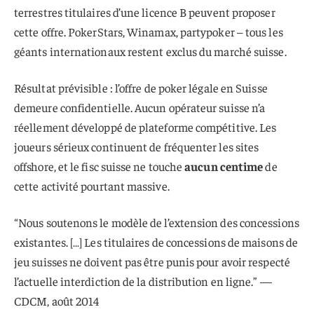
terrestres titulaires d’une licence B peuvent proposer
cette offre. PokerStars, Winamax, partypoker – tous les
géants internationaux restent exclus du marché suisse.
Résultat prévisible : l’offre de poker légale en Suisse
demeure confidentielle. Aucun opérateur suisse n’a
réellement développé de plateforme compétitive. Les
joueurs sérieux continuent de fréquenter les sites
offshore, et le fisc suisse ne touche
aucun centime
de
cette activité pourtant massive.
“Nous soutenons le modèle de l’extension des concessions
existantes. […] Les titulaires de concessions de maisons de
jeu suisses ne doivent pas être punis pour avoir respecté
l’actuelle interdiction de la distribution en ligne.” —
CDCM, août 2014