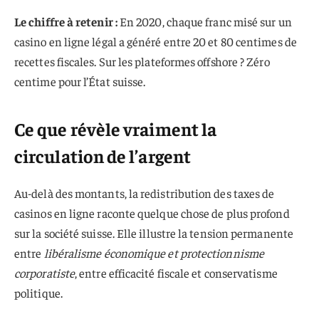
Le chiffre à retenir :
En 2020, chaque franc misé sur un
casino en ligne légal a généré entre 20 et 80 centimes de
recettes fiscales. Sur les plateformes offshore ? Zéro
centime pour l’État suisse.
Ce que révèle vraiment la
circulation de l’argent
Au-delà des montants, la redistribution des taxes de
casinos en ligne raconte quelque chose de plus profond
sur la société suisse. Elle illustre la tension permanente
entre
libéralisme économique et protectionnisme
corporatiste
, entre efficacité fiscale et conservatisme
politique.