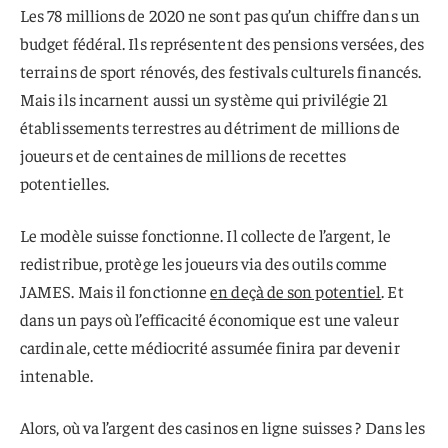
Les 78 millions de 2020 ne sont pas qu’un chiffre dans un
budget fédéral. Ils représentent des pensions versées, des
terrains de sport rénovés, des festivals culturels financés.
Mais ils incarnent aussi un système qui privilégie 21
établissements terrestres au détriment de millions de
joueurs et de centaines de millions de recettes
potentielles.
Le modèle suisse fonctionne. Il collecte de l’argent, le
redistribue, protège les joueurs via des outils comme
JAMES. Mais il fonctionne
en deçà de son potentiel
. Et
dans un pays où l’efficacité économique est une valeur
cardinale, cette médiocrité assumée finira par devenir
intenable.
Alors, où va l’argent des casinos en ligne suisses ? Dans les