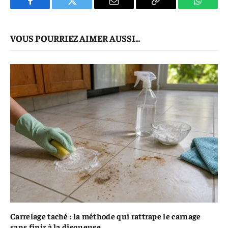
Facebook
Twitter
E-
Copier
WhatsA
mail
Le
VOUS POURRIEZ AIMER AUSSI...
Lien
Carrelage taché : la méthode qui rattrape le carnage
sans finir à la disqueuse