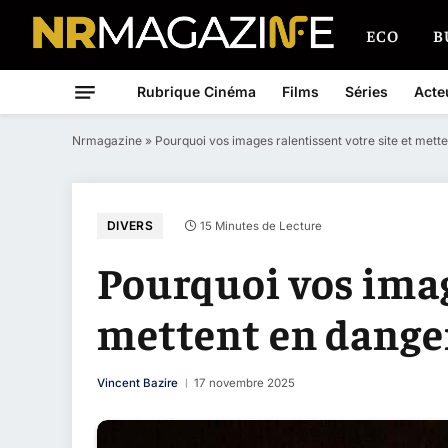
ECO
B
Rubrique Cinéma
Films
Séries
Acte
Nrmagazine
»
Pourquoi vos images ralentissent votre site et mette
DIVERS
15 Minutes de Lecture
Pourquoi vos image
mettent en danger
Vincent Bazire
17 novembre 2025