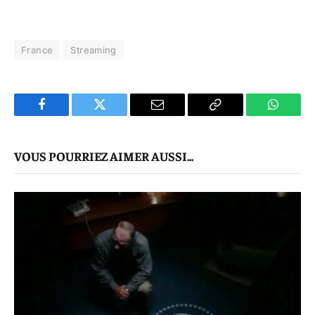
France
Streaming
Facebook
Twitter
E-
Copier
WhatsA
mail
Le
VOUS POURRIEZ AIMER AUSSI...
Lien