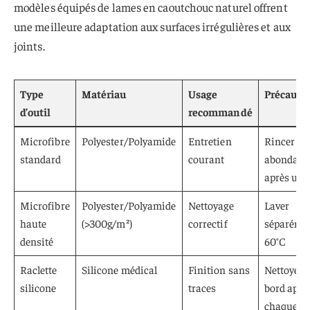
modèles équipés de lames en caoutchouc naturel offrent
une meilleure adaptation aux surfaces irrégulières et aux
joints.
Type
Matériau
Usage
Précauti
d’outil
recommandé
Microfibre
Polyester/Polyamide
Entretien
Rincer
standard
courant
abondam
après usa
Microfibre
Polyester/Polyamide
Nettoyage
Laver
haute
(>300g/m²)
correctif
séparéme
densité
60°C
Raclette
Silicone médical
Finition sans
Nettoyer l
silicone
traces
bord aprè
chaque