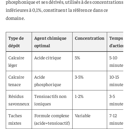
phosphonique et ses dérivés, utilisés à des concentrations
inférieures à 0,1%, constituent la référence dans ce
domaine.
Type de
Agent chimique
Concentration
Temps
dépôt
optimal
d’action
Calcaire
Acide citrique
5%
5-10
léger
minutes
Calcaire
Acide
3-5%
10-15
tenace
phosphorique
minutes
Résidus
Tensioactifs non
1-2%
3-5
savonneux
ioniques
minutes
Taches
Formule complexe
Variable
7-12
mixtes
(acide+tensioactif)
minutes