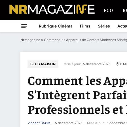
ECO
B
Rubrique Cinéma
Films
Séries
Acte
Nrmagazine
»
Comment les Appareils de Confort Modernes S’Intèg
BLOG MAISON
Mise à jour:
5 décembre 2025
6 Mi
Comment les Appa
S’Intègrent Parfa
Professionnels et
Vincent Bazire
5 décembre 2025
Mise à jour:
5 décembre 