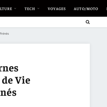
LTURE
TECH
VOYAGES
AUTO/MOTO
ffrénés
rnes
 de Vie
énés