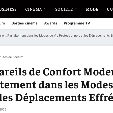
USINESS
CINEMA
SOCIETE
MODE
CU
urs
Sorties cinéma
Awards
Programme TV
rent Parfaitement dans les Modes de Vie Professionnels et les Déplacements E
nutes de Lecture
reils de Confort Mode
itement dans les Modes
 les Déplacements Effr
2025