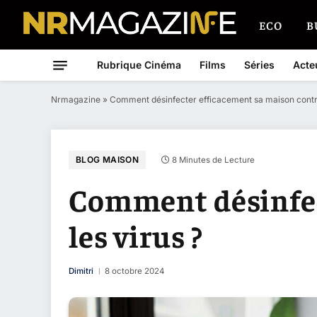
ECO
B
Rubrique Cinéma
Films
Séries
Acte
Nrmagazine
»
Comment désinfecter efficacement sa maison contre
BLOG MAISON
8 Minutes de Lecture
Comment désinfec
les virus ?
Dimitri
8 octobre 2024