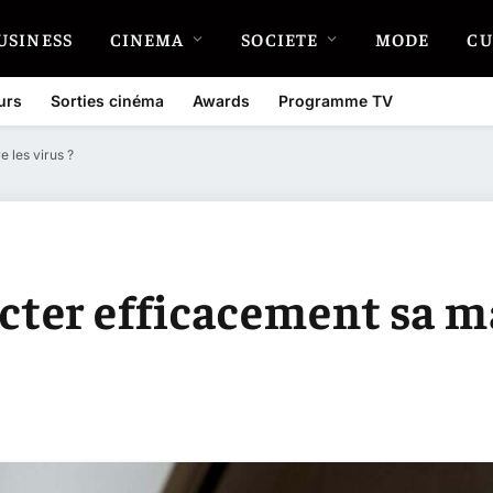
USINESS
CINEMA
SOCIETE
MODE
CU
urs
Sorties cinéma
Awards
Programme TV
 les virus ?
ter efficacement sa m