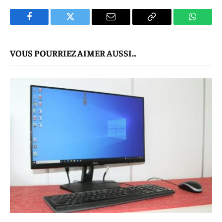
Facebook
Twitter
E-
Copier
WhatsA
mail
Le
VOUS POURRIEZ AIMER AUSSI...
Lien