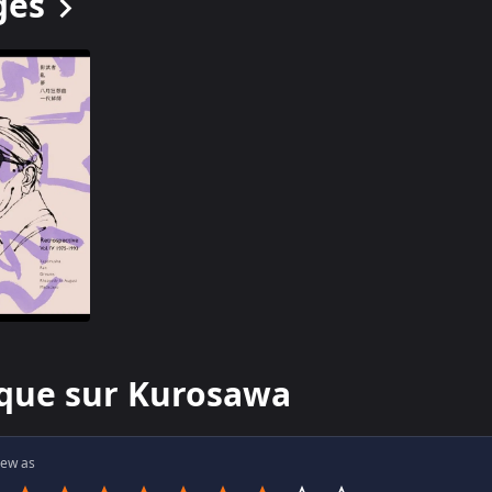
ges
ique sur
Kurosawa
iew as