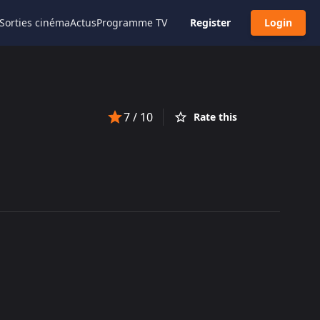
Sorties cinéma
Actus
Programme TV
Register
Login
7
/ 10
Rate this