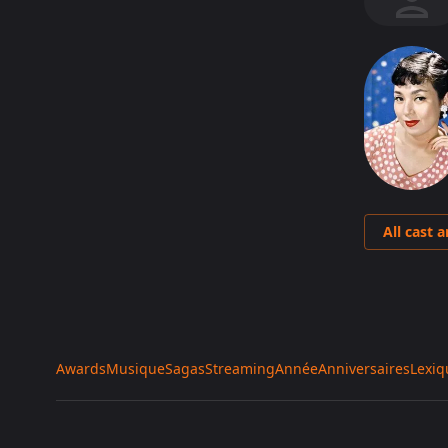
All cast 
Awards
Musique
Sagas
Streaming
Année
Anniversaires
Lexiq