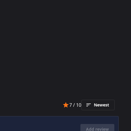
7
/ 10
Newest
Add review