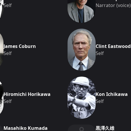
Self
Narrator (voice)
James Coburn
Clint Eastwood
Self
Self
Hiromichi Horikawa
Kon Ichikawa
Self
Self
Masahiko Kumada
黒澤久雄