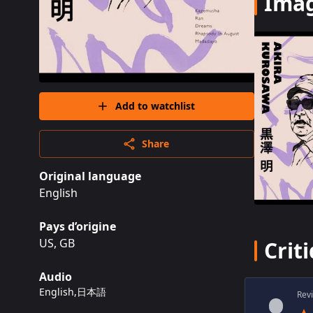
Ima
Add to watchlist
Share
Original language
English
Pays d’origine
US, GB
Crit
Audio
English
,
日本語
Rev