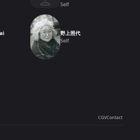
Self
ai
野上照代
Self
CGV
Contact