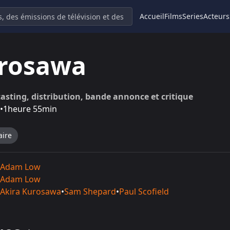
Accueil
Films
Series
Acteurs
rosawa
 casting, distribution, bande annonce et critique
•
1heure 55min
ire
Adam Low
Adam Low
Akira Kurosawa
•
Sam Shepard
•
Paul Scofield