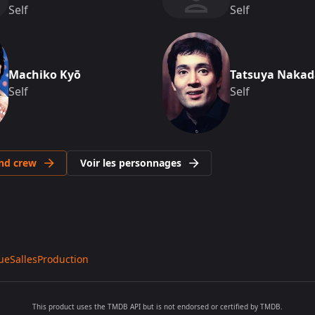
Self
Self
Machiko Kyō
Tatsuya Nakad
Self
Self
and crew
Voir les personnages
ue
Salles
Production
This product uses the TMDB API but is not endorsed or certified by TMDB.