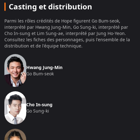
Distribution de « Hope » : un casting
Casting et distribution
coréen et hollywoodien inédit
Parmi les rôles crédités de
Hope
figurent
Go Bum-seok,
Hwang Jung-min :
Beom-seok, chef du poste de police
interprété par Hwang Jung-Min, Go Sung-ki, interprété par
Cho In-sung et Lim Sung-ae, interprété par Jung Ho-Yeon
.
Zo In-sung :
Seong-ki, chasseur local
Consultez les fiches des personnages, puis l'ensemble de la
distribution et de l'équipe technique.
Jung Ho-yeon (Hoyeon) :
Seong-ae, policière
débutante
Hwang Jung-Min
Michael Fassbender :
Ma'veyyo, extraterrestre
Go Bum-seok
Alicia Vikander :
J'aur, extraterrestre
Taylor Russell :
Ai'dovor, extraterrestre
Cho In-sung
Cameron Britton :
Va'migere, extraterrestre
Go Sung-ki
Uhm Tae-goo, Lee Kyu-hyung
(rôles secondaires)
Le casting réunit pour la première fois à l'écran