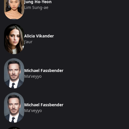
Fassbender et Vikander depuis « The Light Between
Jung Ho-Yeon
Oceans » (2016). (Source : Wikipedia, 2026) Jung Ho-
Lim Sung-ae
yeon, révélée internationalement par « Squid Game »,
retrouve un registre de genre. Les quatre acteurs
américains ne parlent pas coréen dans le film,
incarnant les entités extraterrestres, dont les noms ont
une phonétique délibérément étrangère. (Source :
Alicia Vikander
Korea Times, 2026)
J'aur
Synopsis : une ville portuaire face à
l'inexplicable
Michael Fassbender
Ma’veyyo
Le film se situe à Hopo, village portuaire fictif proche
de la Zone Démilitarisée entre les deux Corées,
parsemé d'anciens panneaux de propagande. Un bœuf
est retrouvé mort par des chasseurs, la carcasse
lacérée de plaies profondes. Le lieutenant Beom-seok,
Michael Fassbender
lunettes noires et veste en cuir, patrouille à la
Ma'veyyo
recherche d'une bête sauvage et découvre des scènes
de destruction massive, comme si un bulldozer avait
traversé les rues et bâtiments. (Source :
Le Monde
,