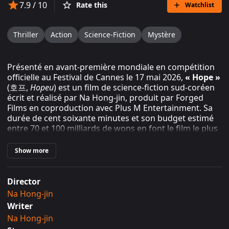
7.9
/ 10
Rate this
Watchlist
Thriller
Action
Science-Fiction
Mystère
Présenté en avant-première mondiale en compétition
officielle au Festival de Cannes le 17 mai 2026,
« Hope »
(호프,
Hopeu
) est un film de science-fiction sud-coréen
écrit et réalisé par Na Hong-jin, produit par Forged
Films en coproduction avec Plus M Entertainment. Sa
durée de cent soixante minutes et son budget estimé
entre 70 et 100 milliards de wons en font le film le plus
coûteux de l'histoire du cinéma coréen. (Source :
Wikipédia, 2026)
Show more
Na Hong-jin de retour dix ans après «
Director
The Wailing »
Na Hong-jin
Writer
« The Wailing » (2016) reste la dernière réalisation
Na Hong-jin
connue de Na Hong-jin avant « Hope ». Dix ans