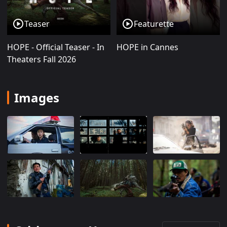
visuels, décale d'un an la sortie sud-coréenne
initialement prévue en 2025. (Source : Wikipédia, 2026)
Teaser
Featurette
Fiche technique de « Hope » (2026)
HOPE - Official Teaser - In
HOPE in Cannes
Theaters Fall 2026
Titre original :
호프 (
Hopeu
)
Réalisation et scénario :
Na Hong-jin
Images
Photographie :
Hong Kyung-pyo (déjà chef opérateur
sur « The Wailing »)
Musique :
Michael Abels (collaborateur habituel de
Jordan Peele, sur « Get Out », « Us » et « Nope »)
Montage :
Kim Sun-min
Décors :
Lee Hwo-kyoung
Production :
Chae Ji-woong, Kim Sae-mi, Na Hong-jin
(Forged Films / Plus M Entertainment)