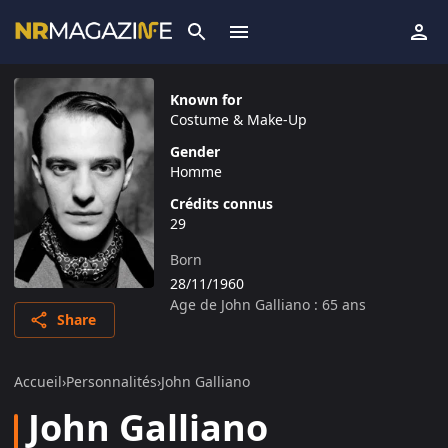
Known for
Costume & Make-Up
Gender
Homme
Crédits connus
29
Born
28/11/1960
Age de
John Galliano
:
65
ans
Share
Accueil
›
Personnalités
›
John Galliano
John Galliano