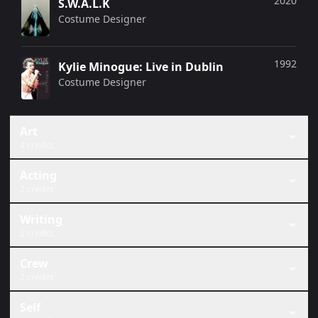
2020
S.W.A.L.K
Costume Designer
1992
Kylie Minogue: Live in Dublin
Costume Designer
Art
4 crédits
Acting
2 crédits
Writing
2 crédits
Crew
2 crédits
Self