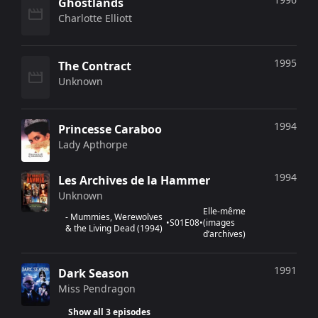
Ghostlands
Charlotte Elliott
1995
The Contract
Unknown
1994
Princesse Caraboo
Lady Apthorpe
1994
Les Archives de la Hammer
Unknown
Elle-même
-
Mummies, Werewolves
•
S
01
E
08
•
(images
& the Living Dead
(
1994
)
d’archives)
1991
Dark Season
Miss Pendragon
Show all 3 episodes