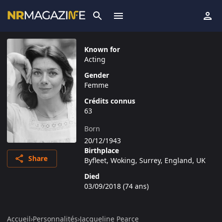
Known for
Acting
Gender
Femme
Crédits connus
63
Born
20/12/1943
Birthplace
Share
Byfleet, Woking, Surrey, England, UK
Died
03/09/2018
(
74
ans
)
Accueil
›
Personnalités
›
Jacqueline Pearce