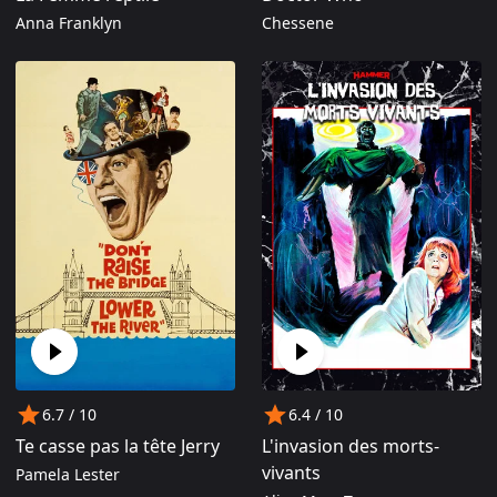
Anna Franklyn
Chessene
6.7
/ 10
6.4
/ 10
Te casse pas la tête Jerry
L'invasion des morts-
vivants
Pamela Lester