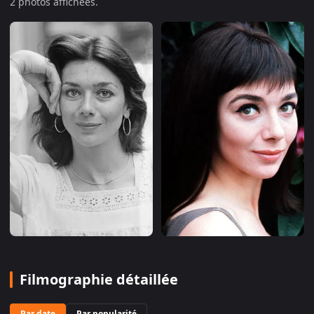
2
photo
s
affichée
s
.
Filmographie détaillée
Par date
Par popularité