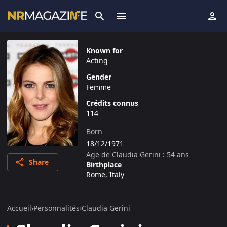
Known for
Acting
Gender
Femme
Crédits connus
114
Born
18/12/1971
Age de
Claudia Gerini
:
54
ans
Share
Birthplace
Rome, Italy
Accueil
›
Personnalités
›
Claudia Gerini