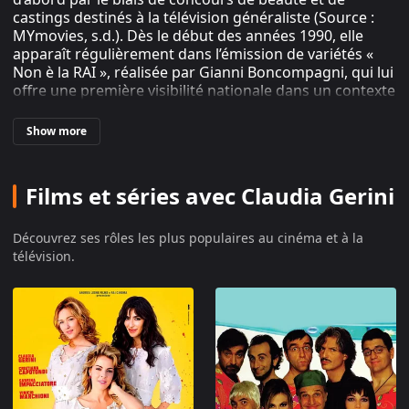
castings destinés à la télévision généraliste (Source :
MYmovies, s.d.). Dès le début des années 1990, elle
apparaît régulièrement dans l’émission de variétés «
Non è la RAI », réalisée par Gianni Boncompagni, qui lui
offre une première visibilité nationale dans un contexte
mêlant chant, sketches et séquences de plateau
(Source : CDA Studio Di Nardo, s.d.). Parallèlement, elle
Show more
obtient ses premiers rôles au cinéma à la fin des
années 1980, notamment dans « Roba da ricchi » de
Sergio Corbucci, sorti en 1987, qui la fait entrer dans le
Films et séries avec Claudia Gerini
registre de la comédie populaire italienne de l’époque
(Source : Wikipédia, 2006). Elle s’aguerrit ensuite dans
des productions télévisées et des feuilletons italiens du
Découvrez ses rôles les plus populaires au cinéma et à la
début des années 1990, qui servent de terrain
télévision.
d’apprentissage à son jeu d’actrice (Source : Wikipédia,
2006). Cette période d’apprentissage au croisement
entre variétés télévisées et petits rôles de cinéma
constitue le socle de sa trajectoire professionnelle
ultérieure, marquée par une circulation constante
entre différents formats et registres de jeu (Source :
ComingSoon, 2024).