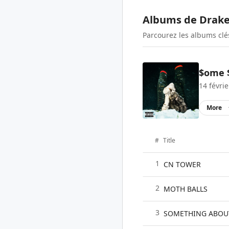
Albums de
Drak
Parcourez les albums cl
$ome 
14 févri
More
#
Title
1
CN TOWER
2
MOTH BALLS
3
SOMETHING ABOU