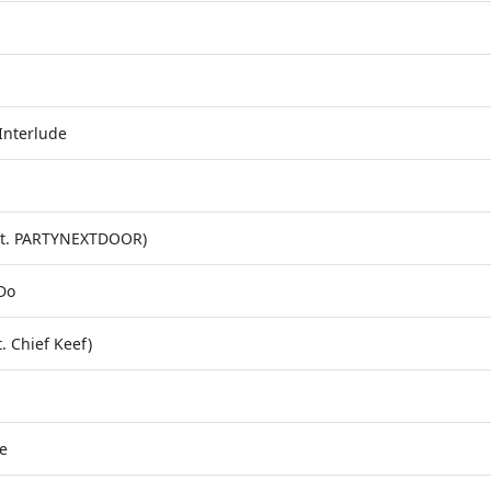
Interlude
at. PARTYNEXTDOOR)
Do
t. Chief Keef)
de