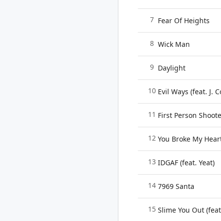
7
Fear Of Heights
8
Wick Man
9
Daylight
10
Evil Ways (feat. J. C
11
First Person Shooter
12
You Broke My Hear
13
IDGAF (feat. Yeat)
14
7969 Santa
15
Slime You Out (feat