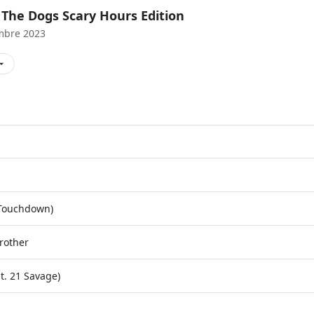
l The Dogs Scary Hours Edition
mbre 2023
 Touchdown)
rother
at. 21 Savage)