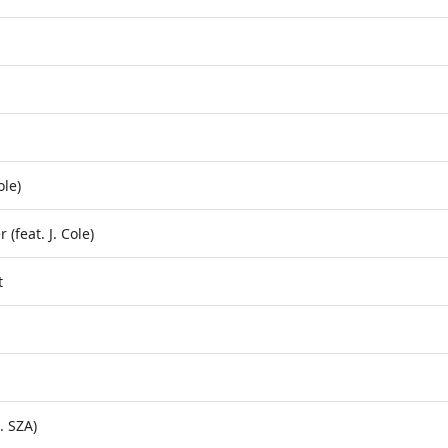
ole)
 (feat. J. Cole)
t
. SZA)