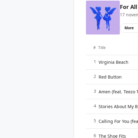
For Al
17 nove
More
#
Title
1
Virginia Beach
2
Red Button
3
Amen (feat. Teezo
4
Stories About My B
5
Calling For You (fe
6
The Shoe Fits