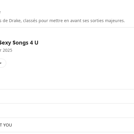
e
és de
Drake
, classés pour mettre en avant ses sorties majeures.
$exy $ongs 4 U
er 2025
T YOU