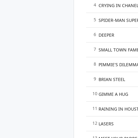
4
CRYING IN CHANE
5
SPIDER-MAN SUP
6
DEEPER
7
SMALL TOWN FAM
8
PIMMIE'S DILEMM
9
BRIAN STEEL
10
GIMME A HUG
11
RAINING IN HOUS
12
LASERS
13