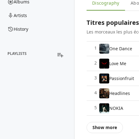
Albums
Discography
Abo
Artists
Titres populaire
History
Les morceaux les plus é
1
One Dance
PLAYLISTS
2
Love Me
3
Passionfruit
4
Headlines
5
NOKIA
Show more