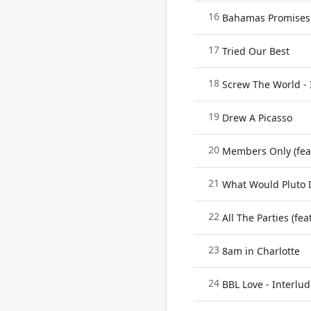
16
Bahamas Promises
17
Tried Our Best
18
Screw The World - 
19
Drew A Picasso
20
Members Only (fe
21
What Would Pluto 
22
All The Parties (fea
23
8am in Charlotte
24
BBL Love - Interlu