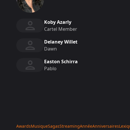
Koby Azarly
Cartel Member
Delaney Willet
Dawn
Easton Schirra
Pablo
Awards
Musique
Sagas
Streaming
Année
Anniversaires
Lexiq