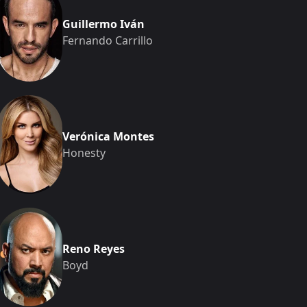
Guillermo Iván
Fernando Carrillo
Verónica Montes
Honesty
Reno Reyes
Boyd