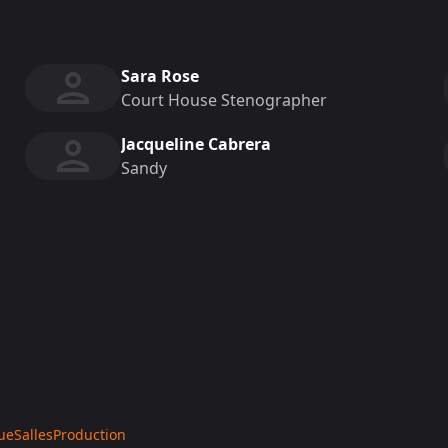
Sara Rose
Court House Stenographer
Jacqueline Cabrera
Sandy
ue
Salles
Production