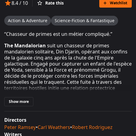
8.4
/ 10
Rate this
Watchlist
Action & Adventure
Science-Fiction & Fantastique
“
Chasseur de primes est un métier compliqué.
”
The Mandalorian
suit un chasseur de primes
mandalorien solitaire, Din Djarin, opérant aux confins
de la galaxie cinq ans après la chute de l'Empire
galactique. Engagé pour capturer un enfant de l'espèce
de Yoda, sensible à la Force et prénommé Grogu, il
décide de le protéger contre les forces impériales
résiduelles qui le traquent. Cette fuite à travers des
territoires hostiles initie une relation protectrice
inattendue, dans un univers marqué par le vide laissé
par la Nouvelle République naissante. (Source :
Show more
Wikipedia, 2024)
Directors
Synopsis général
Peter Ramsey
•
Carl Weathers
•
Robert Rodriguez
Writers