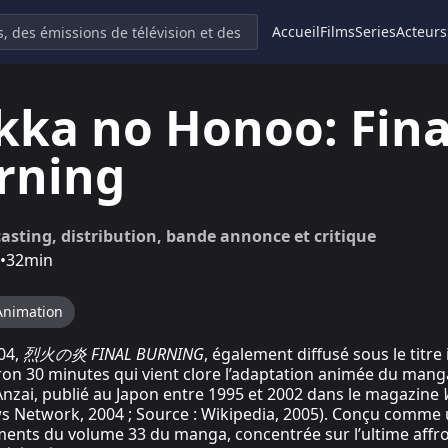
Accueil
Films
Series
Acteurs
kka no Honoo: Fina
rning
 casting, distribution, bande annonce et critique
•
32min
Animation
004,
烈火の炎 FINAL BURNING
, également diffusé sous le titre
ron 30 minutes qui vient clore l’adaptation animée du man
nzai, publié au Japon entre 1995 et 2002 dans le magazine
 Network, 2004 ; Source : Wikipedia, 2005). Conçu comme 
ents du volume 33 du manga, concentrée sur l’ultime affron