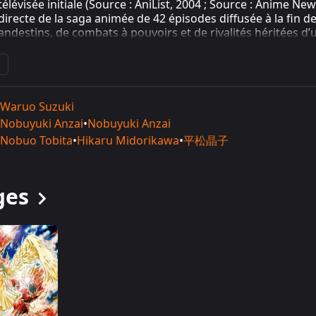
 télévisée initiale (Source : AniList, 2004 ; Source : Anime Ne
directe de la saga animée de 42 épisodes diffusée à la fin 
andestins, de combats à pouvoirs et de rivalités héritées 
Wikipedia, 2005 ; Source : Anime News Network, 2004). En co
blic déjà familier des personnages et des enjeux dramatique
Waruo Suzuki
 de production et diffusion
Nobuyuki Anzai
•
Nobuyuki Anzai
Nobuo Tobita
•
Hikaru Midorikawa
•
平松晶子
AL BURNING
est référencé comme un OAV (Original Animatio
30 minutes, édité directement sur support vidéo le 10 juin 
est décrit comme une compilation de séquences animées pro
ecca〜 FINAL BURNING
, développé et édité par Konami et éga
ges
articulation étroite entre le matériau animé et le produit vid
20). Cette approche hybride, à la croisée de la promotion d
gie transmédiatique fréquente pour les shōnen à succès d
004). Par ailleurs, l’OAV se positionne comme prolongement
s tôt, offrant une forme de conclusion animée à des chapit
rce : Anime News Network, 2004 ; Source : AniList, 2004).
’appuie ainsi sur un univers déjà bien installé dans le paysa
en série TV de 42 épisodes diffusée de 1997 à 1998, ce qui av