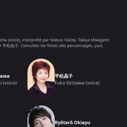
anipuler le feu, et son pouvoir se manifeste à
ouvent dans ces dernières confrontations une
tour de lui gravitent plusieurs alliés, chacun lié à
 de combat singulières, qui structurent
2005 ; Source : Anime News Network, 2004). L’OAV,
t la dimension apocalyptique de cet artefact,
ima (voice), interprété par Nobuo Tobita, Tokiya Mikagami
 ce qui lui confère une portée de conclusion à
é par 平松晶子
. Consultez les fiches des personnages, puis
n de cet arc, adaptée de manière condensée, est
annoncent plusieurs descriptions de l’épisode
kawa
平松晶子
 (voice)
Fuko Kirisawa (voice)
no Honoo
de Nobuyuki Anzai, sérialisé sur 33
urce : Wikipedia, 2005 ; Source : AniList, 2004). La
sy, a été publiée par Shogakukan, un des principaux
is et de pouvoirs spéciaux dominants à l’époque
 années 1990 couvrait une grande partie de l’intrigue,
oku”, laissant une portion significative du
dia, 2005). L’OAV de 2004 vient précisément
Ryōtarō Okiayu