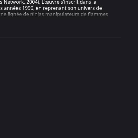
ws Network, 2004). L’œuvre s’inscrit dans la
des années 1990, en reprenant son univers de
d’une lignée de ninjas manipulateurs de flammes
ndensant un arc narratif dense, cet OAV vise avant
s de la franchise (Source : Anime News Network,
n Video) d’action et de fantasy, d’une durée
2004 au Japon (Source : Anime News Network, 2004).
duites pour le jeu vidéo PlayStation 2
烈火の炎 〜
lement commercialisé le 10 juin 2004, ce qui
éoludique (Source : Wikipedia, 2005 ; Source :
e jeu et du prolongement de licence, s’inscrit dans
u tournant des années 2000 (Source : Anime News
 tardif d’une série télévisée achevée quelques
res jusqu’alors restés uniquement disponibles en
ge de l’animation japonaise, le manga original ayant
ait contribué à la notoriété de la licence sur le