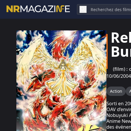
Re
Bu
(film) :
10/06/2004
Action
Sorti en 2
OAV d’envi
Nobuyuki A
Anime News
des événem