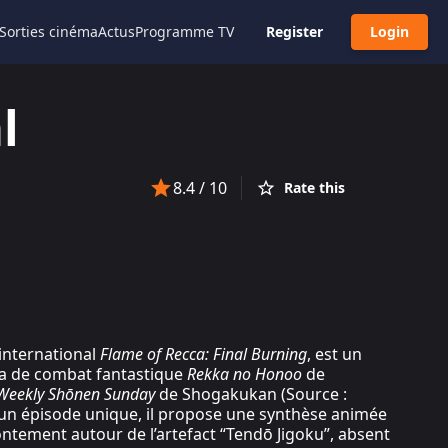
Sorties cinéma
Actus
Programme TV
Register
Login
l
8.4
/ 10
Rate this
 international
Flame of Recca: Final Burning
, est un
ga de combat fantastique
Rekka no Honoo
de
Weekly Shōnen Sunday
de Shogakukan (Source :
un épisode unique, il propose une synthèse animée
tement autour de l’artefact “Tendō Jigoku”, absent