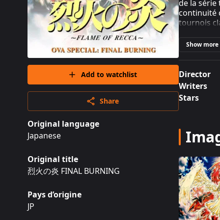
de la série
continuité 
tournois cl
(Source : 
tout le pu
Show more
2004).
Director
Add to watchlist
Contexte
Writers
Stars
烈火の炎 FIN
Share
d’environ 
L’épisode 
Original language
Flame of R
Ima
Japanese
souligne l’
YouTube, 20
Original title
une straté
Network, 2
烈火の炎 FINAL BURNING
années plu
manga (Sou
Pays d’origine
JP
Le projet s
été adapté 