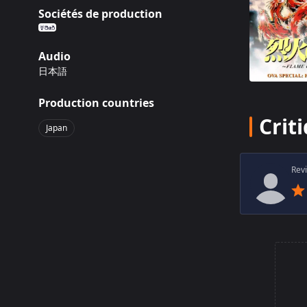
marché de l
Sociétés de production
sur cette b
menace de l
News Netwo
Audio
ciblé pour 
日本語
News Networ
plateforme
Production countries
(Source : A
Crit
Japan
Synopsis
Rev
L’OAV se dé
Hanabishi e
Wikipedia, 
“Uruha”, di
destructric
contraints 
convoquent 
News Networ
résolution 
: Anime New