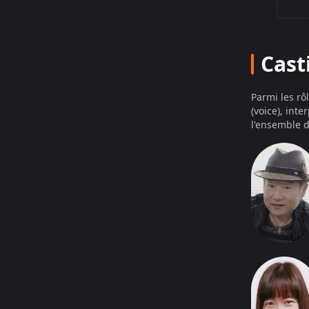
Dans cet un
travers les
expression 
Cast
un madōgu 
l’esthétiqu
en se focal
Parmi les rô
présenté c
(voice), int
l’échelle d
l'ensemble d
conçue pou
(Source : A
Origine
烈火の炎 FIN
volumes rel
série mang
éditeurs ja
(Source : W
mais s’arrê
dénouement