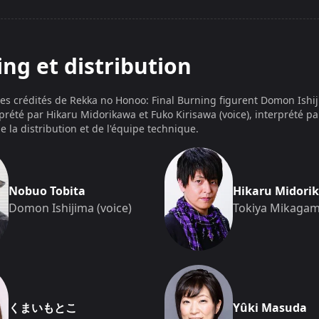
ivers, Recca appartient à une lignée de ninjas capable de m
 “Hachiryū”, huit dragons de flammes scellés en lui, qui tr
particulièrement spectaculaire (Source : Wikipedia, 2005). Au
ing et distribution
spécifique, des artefacts magiques conférant des capacités
e et la dramaturgie des affrontements (Source : Wikipedia, 
isant sur la confrontation avec “Tendō Jigoku”, met en avan
les crédités de
Rekka no Honoo: Final Burning
figurent
Domon Ishij
omme une menace globale que les héros doivent neutraliser,
erprété par Hikaru Midorikawa et Fuko Kirisawa (voice), interprét
e la saga (Source : Anime News Network, 2004). La résolutio
e la distribution et de l'équipe technique.
r expliquer le sens même du titre
Flame of Recca
, comme l’
niList, 2004 ; Source : YouTube, 2020).
Nobuo Tobita
Hikaru Midori
 manga et adaptation multimédia
Domon Ishijima (voice)
Tokiya Mikagami
AL BURNING
prend directement appui sur le manga
Rekka 
iés, dont le dernier constitue la base principale de l’OAV (So
a, associant codes du shōnen de combat et motifs de fanta
ponais, et s’est inscrite dans la lignée des récits de tourno
ikipedia, 2005). L’adaptation télévisée produite à la fin des
tait avant les ultimes développements centrés sur “Tendō Jig
 uniquement disponible en version papier (Source : Wikipe
くまいもとこ
Yûki Masuda