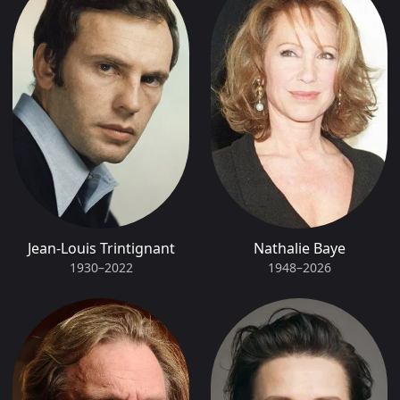
NOMMÉ
38e cérémonie
2006
Meilleure actrice
NOMMÉ
31e cérémonie
2003
César de la meilleure actrice
NOMMÉ
28e cérémonie
2002
César de la meilleure actrice
NOMMÉ
27e cérémonie
Jean-Louis Trintignant
Nathalie Baye
2001
1930–2022
1948–2026
César de la meilleure actrice
NOMMÉ
26e cérémonie
1999
César de la meilleure actrice
NOMMÉ
24e cérémonie