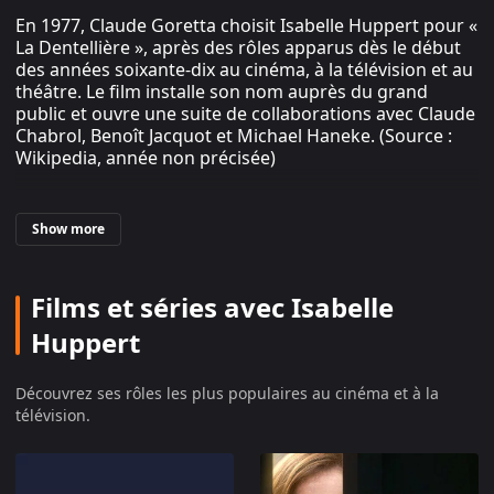
En 1977, Claude Goretta choisit Isabelle Huppert pour «
La Dentellière », après des rôles apparus dès le début
des années soixante-dix au cinéma, à la télévision et au
théâtre. Le film installe son nom auprès du grand
public et ouvre une suite de collaborations avec Claude
Chabrol, Benoît Jacquot et Michael Haneke. (Source :
Wikipedia, année non précisée)
Isabelle Huppert, de « La Dentellière » à
Show more
« Elle », une actrice française au cinéma
mondial
Films et séries avec Isabelle
Isabelle Huppert naît le seize mars mil neuf cent
Huppert
cinquante-trois à Paris, dans le seizième
arrondissement. Après le lycée Florent-Schmitt de
Saint-Cloud, elle passe par le conservatoire de
Découvrez ses rôles les plus populaires au cinéma et à la
Versailles, puis suit des cours à l'École de la rue
télévision.
Blanche et au Conservatoire national supérieur d'art
dramatique, promotion mil neuf cent soixante-quinze.
Sa maîtrise de l'anglais, de l'italien et du russe lui ouvre