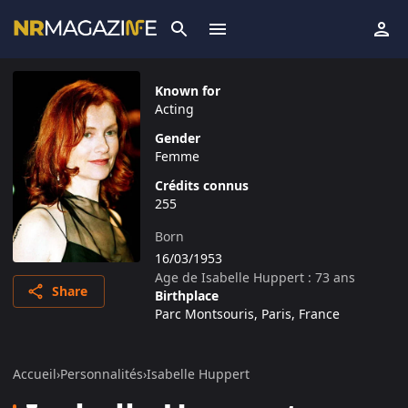
Known for
Acting
Gender
Femme
Crédits connus
255
Born
16/03/1953
Age de
Isabelle Huppert
:
73
ans
Share
Birthplace
Parc Montsouris, Paris, France
Accueil
›
Personnalités
›
Isabelle Huppert