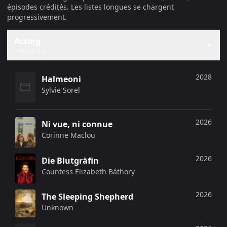
épisodes crédités. Les listes longues se chargent
progressivement.
Acting
190 crédits
2028
Halmeoni
Sylvie Sorel
2026
Ni vue, ni connue
Corinne Maclou
2026
Die Blutgräfin
Countess Elizabeth Báthory
2026
The Sleeping Shepherd
Unknown