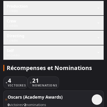
Production
2 crédits
Crew
2 crédits
Directing
1 crédits
Self
60 crédits
Récompenses et Nominations
4
21
VICTOIRE
S
NOMINATION
S
Oscars (Academy Awards)
0
victoire
s
•
2
nomination
s