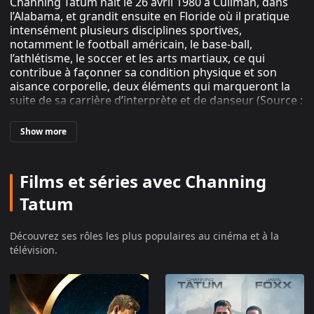
Channing Tatum naît le 26 avril 1980 à Cullman, dans
l’Alabama, et grandit ensuite en Floride où il pratique
intensément plusieurs disciplines sportives,
notamment le football américain, le base-ball,
l’athlétisme, le soccer et les arts martiaux, ce qui
contribue à façonner sa condition physique et son
aisance corporelle, deux éléments qui marqueront la
suite de sa carrière d’interprète et de danseur (Source :
Encyclopedia Britannica, 2025 ; IMDb Biography, 2009).
Après le lycée, il obtient une bourse sportive pour la
Show more
Glenville State College en Virginie-Occidentale, mais
interrompt rapidement ce cursus pour enchaîner
divers emplois, dont des prestations de danseur dans
Films et séries avec Channing
des clubs en Floride, expérience qui nourrira plus tard
la conception des films « Magic Mike » (Source :
Tatum
Encyclopedia Britannica, 2025 ; WatchMojo, 2015). Il
commence au début des années 2000 une activité de
Découvrez ses rôles les plus populaires au cinéma et à la
mannequin, posant pour des campagnes de marques
télévision.
et apparaissant dans des clips musicaux, ce qui lui offre
une première exposition médiatique dans l’industrie du
divertissement (Source : IMDb Biography, 2009 ;
Encyclopedia Britannica, 2025). Cette visibilité l’amène
progressivement vers le casting pour des productions