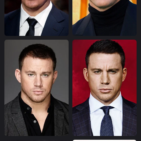
Le début des années 2010 marque un tournant avec la
comédie d’action « 21 Jump Street » réalisée par Phil
Lord et Chris Miller, sortie en 2012, où Channing Tatum
incarne l’agent Jenko aux côtés de Jonah Hill, le film
rencontrant un succès public et consolidant son
positionnement dans la comédie physique (Source :
AlloCiné, filmographie, 2009; Encyclopedia Britannica,
2025). La même année, il apparaît dans « Magic Mike »
de Steven Soderbergh, inspiré en partie de ses
expériences passées de danseur, où il interprète Mike
Lane, un strip-teaseur cherchant à réorienter sa vie
professionnelle, rôle qui devient rapidement l’un des
plus identifiés de sa carrière (Source : Encyclopedia
Britannica, 2025; AlloCiné, filmographie, 2009). Toujours
en 2012, il tient le rôle de Leo dans le drame
romantique « Je te promets – The Vow », confirmant
une présence marquée sur plusieurs registres au sein
d’une même année calendaire (Source : AlloCiné,
filmographie, 2009; Rotten Tomatoes, 2016). En 2013, il
poursuit dans l’action spectaculaire avec « White House
Down » de Roland Emmerich, où il joue John Cale,
agent chargé de protéger le président, et il retrouve