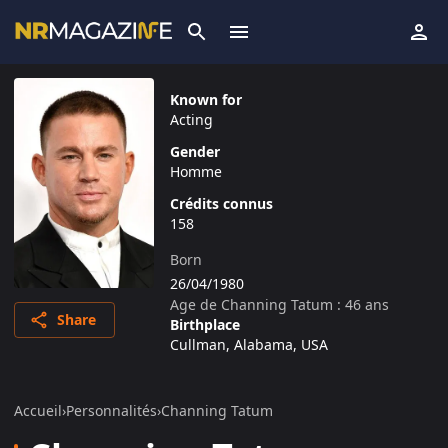
Known for
Acting
Gender
Homme
Crédits connus
158
Born
26/04/1980
Age de
Channing Tatum
:
46
ans
Share
Birthplace
Cullman, Alabama, USA
Accueil
›
Personnalités
›
Channing Tatum