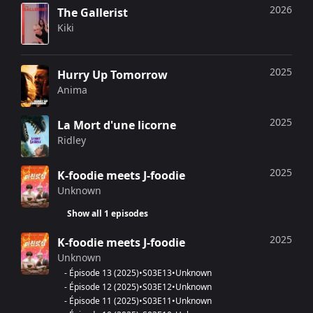
2026
The Gallerist
Kiki
2025
Hurry Up Tomorrow
Anima
2025
La Mort d'une licorne
Ridley
2025
K-foodie meets J-foodie
Unknown
Show all 1 episodes
2025
K-foodie meets J-foodie
Unknown
-
Épisode 13
(
2025
)
•
S
03
E
13
•
Unknown
-
Épisode 12
(
2025
)
•
S
03
E
12
•
Unknown
-
Épisode 11
(
2025
)
•
S
03
E
11
•
Unknown