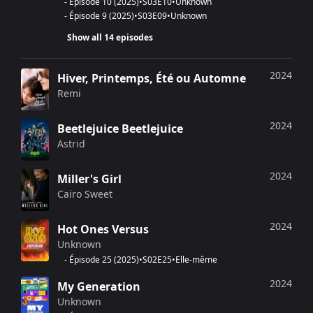
-
Épisode 10
(
2025
)
•
S
03
E
10
•
Unknown
-
Épisode 9
(
2025
)
•
S
03
E
09
•
Unknown
Show all 14 episodes
2024
Hiver, Printemps, Été ou Automne
Remi
2024
Beetlejuice Beetlejuice
Astrid
2024
Miller's Girl
Cairo Sweet
2024
Hot Ones Versus
Unknown
-
Épisode 25
(
2025
)
•
S
02
E
25
•
Elle-même
2024
My Generation
Unknown