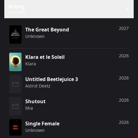
Cette accumulation de distinctions témoigne de sa
Acting
capacité à naviguer entre registres dramatiques et
85 crédits
horrifiques tout en maintenant une exigence artistique
constante. À vingt-trois ans, elle s'impose comme l'une
des actrices les plus polyvalentes de sa génération,
2027
The Great Beyond
capable d'alterner blockbusters, productions
Unknown
indépendantes et séries à succès.
2026
Klara et le Soleil
Klara
2026
Untitled Beetlejuice 3
Astrid Deetz
2026
Shutout
Mia
2026
Single Female
Unknown