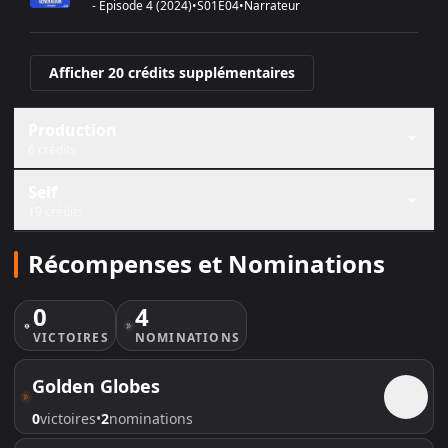
-
Épisode 4
(
2024
)
•
S
01
E
04
•
Narrateur
Afficher 20 crédits supplémentaires
Production
6 crédits
Self
19 crédits
Récompenses et Nominations
0
4
VICTOIRE
S
NOMINATION
S
Golden Globes
0
victoire
s
•
2
nomination
s
2026