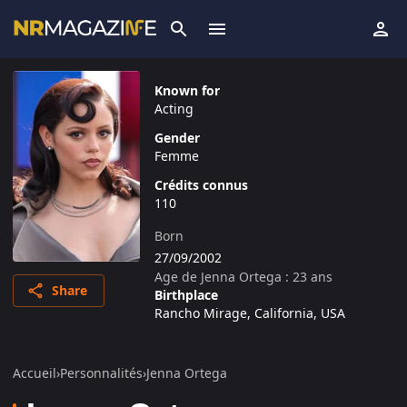
Known for
Acting
Gender
Femme
Crédits connus
110
Born
27/09/2002
Age de
Jenna Ortega
:
23
ans
Share
Birthplace
Rancho Mirage, California, USA
Accueil
›
Personnalités
›
Jenna Ortega