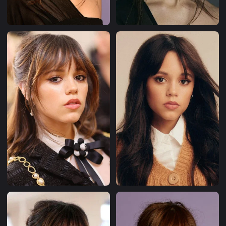
que plusieurs distinctions des Imagen Awards et des
Kids' Choice Awards (Soap Central, 2025). La série est
renouvelée pour une deuxième saison, actuellement en
production (Screen Rant, 2024).
Collaborations avec Tim Burton
Fort du succès de
Wednesday
, Tim Burton choisit de
nouveau Ortega pour incarner Astrid Deetz, la fille de
Lydia Deetz, dans
Beetlejuice Beetlejuice
, suite du film
culte de 1988 sortie en septembre 2024 (Wikipedia,
2024). Elle y retrouve Michael Keaton, Winona Ryder et
Catherine O'Hara dans une comédie fantastique
gothique qui marque le retour de Burton au cinéma
après une interruption de plusieurs années. L'actrice
décrit cette collaboration comme radicalement
différente de
Wednesday
, soulignant l'enthousiasme
enfantin et la spontanéité du réalisateur sur ce projet
(Screen Rant, 2024).
Sa participation à
Beetlejuice Beetlejuice
lui vaut le