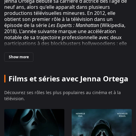
Jenna Ortega débute sa carrière d'actrice dès l'âge de
neuf ans, alors qu'elle apparaît dans plusieurs
productions télévisuelles mineures. En 2012, elle
obtient son premier rôle à la télévision dans un
épisode de la série
Les Experts : Manhattan
(Wikipedia,
2018). L'année suivante marque une accélération
notable de sa trajectoire professionnelle avec deux
participations à des blockbusters hollywoodiens : elle
interprète la fille du vice-président américain dans
Iron
Man 3
, puis tourne dans le film d'horreur
Insidious :
Show more
Chapitre 2
, réalisé par James Wan (AlloCiné, 2024). Ces
premiers pas au cinéma, bien que dans des rôles
secondaires, lui permettent d'acquérir une expérience
Films et séries avec Jenna Ortega
précoce aux côtés de réalisateurs établis et de
productions à grand budget.
Découvrez ses rôles les plus populaires au cinéma et à la
télévision.
Percées télévisuelles et révélation
Disney
Entre 2014 et 2019, Ortega incarne de manière
récurrente la version jeune du personnage principal
dans la série dramatique
Jane the Virgin
, diffusée sur