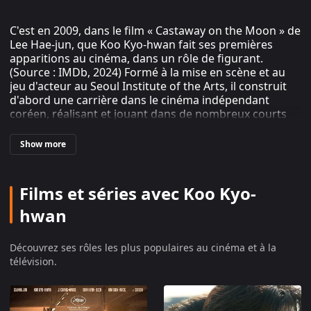
C'est en 2009, dans le film « Castaway on the Moon » de
Lee Hae-jun, que Koo Kyo-hwan fait ses premières
apparitions au cinéma, dans un rôle de figurant.
(Source : IMDb, 2024) Formé à la mise en scène et au
jeu d'acteur au Seoul Institute of the Arts, il construit
d'abord une carrière dans le cinéma indépendant
coréen, réalisant et jouant dans de nombreux courts
métrages à partir de 2011. (Source : de.wikipedia.org,
2021)
Show more
Koo Kyo-hwan : percée avec « Jane » et
Films et séries avec Koo Kyo-
les prix du cinéma indépendant
hwan
En 2016, « Beaten Black and Blue » lui vaut le prix de
l'Acteur de l'année au Festival international du film de
Découvrez ses rôles les plus populaires au cinéma et à la
Busan. (Source : streaml.ist, 2024) L'année suivante,
télévision.
« Jane » (2017), dans lequel il interprète un personnage
transgenre avec une franchise remarquée par la
presse, lui rapporte le prix du meilleur nouvel acteur