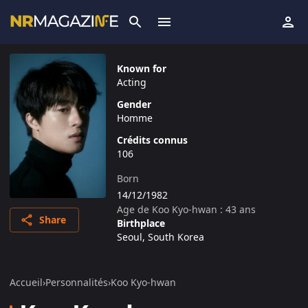
Known for
Acting
Gender
Homme
Crédits connus
106
Born
14/12/1982
Age de
Koo Kyo-hwan
:
43
ans
Share
Birthplace
Seoul, South Korea
Accueil
›
Personnalités
›
Koo Kyo-hwan