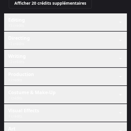
Afficher 20 crédits supplémentaires
Editing
13 crédits
Directing
12 crédits
Writing
12 crédits
Production
8 crédits
Costume & Make-Up
2 crédits
Visual Effects
1 crédits
Art