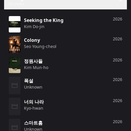
55 crédits
2026
Seeking the King
Kim Do-jin
2026
Colony
Seo Young-cheol
2026
정원사들
Kim Mun-ho
2026
폭설
Unknown
2026
너의 나라
Kyo-hwan
2026
스마트홈
Unknown