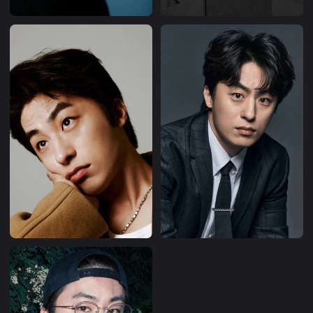
2020 — « Peninsula » de Yeon Sang-ho, capitaine Seo
2021 — « Escape from Mogadishu » de Ryoo Seung-
wan, Tae Joon-ki
2021 — « Kingdom: Ashin of the North » (Netflix,
épisode spécial), Ai-da-gan
2021-2023 — « D.P. » saisons 1 et 2 (Netflix), Han Ho-
yeol
2022 — « Monstrous » (Netflix), Jeong Gi-hun
2023 — « Kill Bok-soon » (Netflix), Han Hee-seong
2024 — « Parasyte: The Grey » (Netflix), Seol Kang-woo
2024 — « Escape » de Lee Jong-pil, Ri Hyun-sang
2026 — « Colony » de Yeon Sang-ho, Dr Seo Young-chul