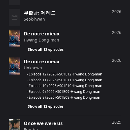
2026
부활남: 더 레드
Seok-hwan
2026
De notre mieux
Hwang Dong-man
Show all 12 episodes
2026
De notre mieux
Unknown
-
Épisode 12
(
2026
)
•
S
01
E
12
•
Hwang Dong-man
-
Épisode 11
(
2026
)
•
S
01
E
11
•
Hwang Dong-man
-
Épisode 10
(
2026
)
•
S
01
E
10
•
Hwang Dong-man
-
Épisode 9
(
2026
)
•
S
01
E
09
•
Hwang Dong-man
-
Épisode 8
(
2026
)
•
S
01
E
08
•
Hwang Dong-man
Show all 12 episodes
2025
Once we were us
Eun-ho