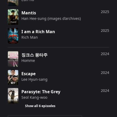
2025
Mantis
Han Hee-sung (images d’archives)
2025
I am a Rich Man
Rich Man
2024
징크스 몽타주
Homme
2024
Escape
Lee Hyun-sang
2024
Parasyte: The Grey
Seol Kang-woo
Show all 6 episodes