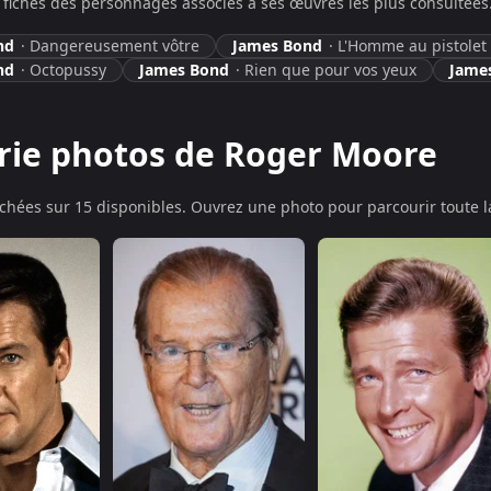
fiches des personnages associés à ses œuvres les plus consultées
nd
·
Dangereusement vôtre
James Bond
·
L'Homme au pistolet 
nd
·
Octopussy
James Bond
·
Rien que pour vos yeux
Jame
rie photos de Roger Moore
ichée
s
sur 15 disponibles. Ouvrez une photo pour parcourir toute la