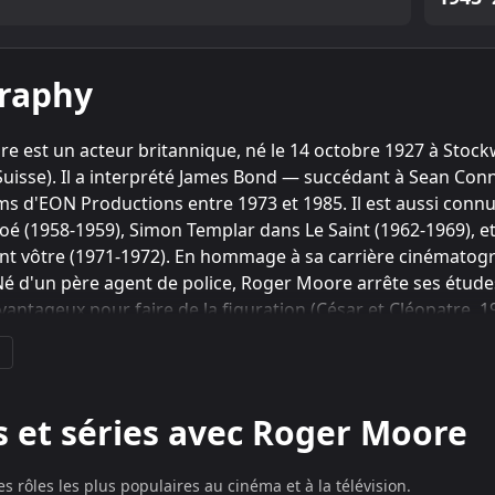
raphy
e est un acteur britannique, né le 14 octobre 1927 à Stockw
uisse). Il a interprété James Bond — succédant à Sean Con
lms d'EON Productions entre 1973 et 1985. Il est aussi connu
é (1958-1959), Simon Templar dans Le Saint (1962-1969), et 
 vôtre (1971-1972). En hommage à sa carrière cinématographi
Né d'un père agent de police, Roger Moore arrête ses études 
antageux pour faire de la figuration (César et Cléopatre, 194
 Dramatic Art à Londres. En 1953, Roger Moore part aux Et
nd rapidement à Hollywood. Après des débuts peu remarqués
ncore Mélodie interrompue (1955), il se lance dans une série
s trente-neuf épisodes d'Ivanhoe. Et comme les producteur
s et séries avec Roger Moore
riques (Diane de Poitiers L'Enlèvement des Sabines) qui ne l
t signe avec la Warner en 1958 pour Maverick. En 1962, c'est 
s rôles les plus populaires au cinéma et à la télévision.