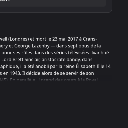
ell (Londres) et mort le 23 mai 2017 à Crans-
nery et George Lazenby — dans sept opus de la
 pour ses rôles dans des séries télévisées: Ivanhoé
Lord Brett Sinclair, aristocrate dandy, dans
que, il a été anobli par la reine Élisabeth II le 14
en 1943. Il décide alors de se servir de son
5). En parallèle, il prend des cours à la Royal
ats-Unis où il passe un peu de temps à Broadway,
 comme dans La dernière fois que j'ai vu Paris
 télévisée produite par la Columbia : en deux ans, il
s de cinéma qui l'engagent le cantonnent trop à des
ui conviennent pas particulièrement, il continue les
l'apogée de sa carrière télé avec Le Saint où il