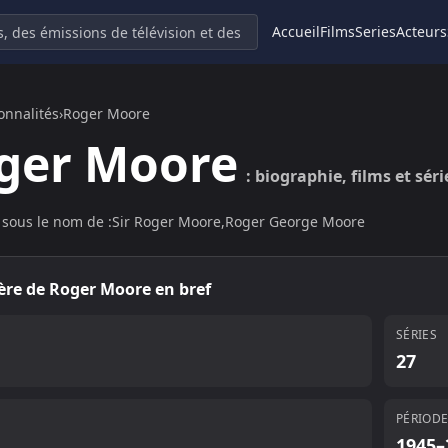
Accueil
Films
Series
Acteurs
onnalités
›
Roger Moore
ger Moore
: biographie, films et séri
sous le nom de :
Sir Roger Moore
,
Roger George Moore
ière de
Roger Moore
en bref
SÉRIES
27
S
PÉRIOD
1945–