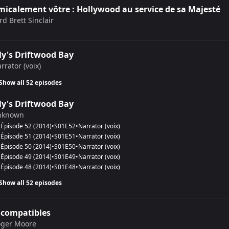
micalement vôtre : Hollywood au service de sa Majesté
rd Brett Sinclair
ly's Driftwood Bay
rrator (voix)
Show all 52 episodes
ly's Driftwood Bay
nknown
Épisode 52
(
2014
)
•
S
01
E
52
•
Narrator (voix)
Épisode 51
(
2014
)
•
S
01
E
51
•
Narrator (voix)
Épisode 50
(
2014
)
•
S
01
E
50
•
Narrator (voix)
Épisode 49
(
2014
)
•
S
01
E
49
•
Narrator (voix)
Épisode 48
(
2014
)
•
S
01
E
48
•
Narrator (voix)
Show all 52 episodes
ncompatibles
ger Moore