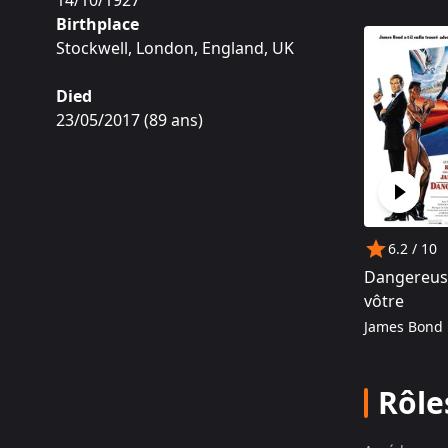
14/10/1927
incarne le 
Birthplace
construit u
Stockwell, London, England, UK
Après un b
dans la sa
Died
007, Vivre
23/05/2017
(
89
ans
)
plus aristo
sur L'Homme
Bons baise
régulièrem
Octopussy (
à sa carriè
6.2
/ 10
série Alias
Dangereu
mis en scè
vôtre
et chats - 
James Bond
Rôle