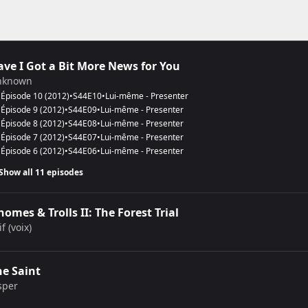
ave I Got a Bit More News for You
nknown
Épisode 10
(
2012
)
•
S
44
E
10
•
Lui-même - Presenter
Épisode 9
(
2012
)
•
S
44
E
09
•
Lui-même - Presenter
Épisode 8
(
2012
)
•
S
44
E
08
•
Lui-même - Presenter
Épisode 7
(
2012
)
•
S
44
E
07
•
Lui-même - Presenter
Épisode 6
(
2012
)
•
S
44
E
06
•
Lui-même - Presenter
Show all 11 episodes
omes & Trolls II: The Forest Trial
if (voix)
he Saint
sper