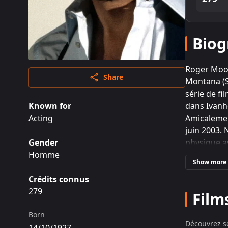
Biog
Roger Moor
Share
Montana (S
série de fi
Known for
dans Ivanho
Acting
Amicalement
juin 2003. 
Gender
physique av
Homme
Academy of
Show more
mais se re
Crédits connus
(1954) ou e
279
jouera dan
Film
rôles histo
Born
téléfilms e
Découvrez se