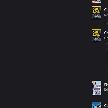
Ca
Ro
Ca
U
-
-
-
-
-
N
Ed
C