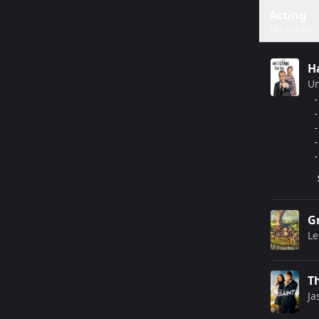
Acting
162 crédits
H
U
-
-
-
-
-
Gn
Le
T
Ja