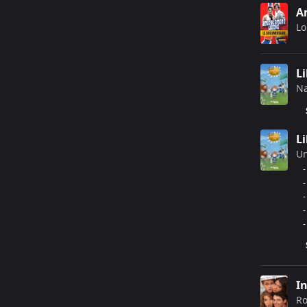
A
Lo
Li
Na
Li
U
-
-
-
-
-
I
Ro