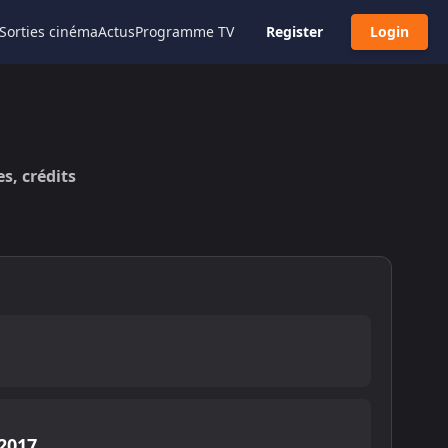
Sorties cinéma
Actus
Programme TV
Register
Login
es, crédits
E
2017