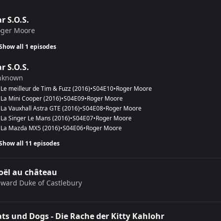
r S.O.S.
ger Moore
Show all 1 episodes
r S.O.S.
nknown
Le meilleur de Tim & Fuzz
(
2016
)
•
S
04
E
10
•
Roger Moore
La Mini Cooper
(
2016
)
•
S
04
E
09
•
Roger Moore
La Vauxhall Astra GTE
(
2016
)
•
S
04
E
08
•
Roger Moore
La Singer Le Mans
(
2016
)
•
S
04
E
07
•
Roger Moore
La Mazda MX5
(
2016
)
•
S
04
E
06
•
Roger Moore
Show all 11 episodes
oël au château
ward Duke of Castlebury
ats und Dogs - Die Rache der Kitty Kahlohr