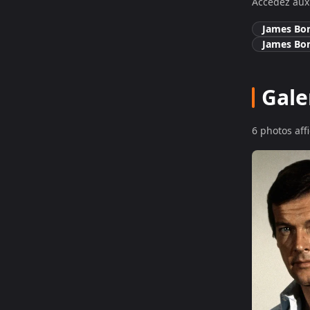
Accédez aux 
James Bo
James Bo
Gale
6
photo
s
aff