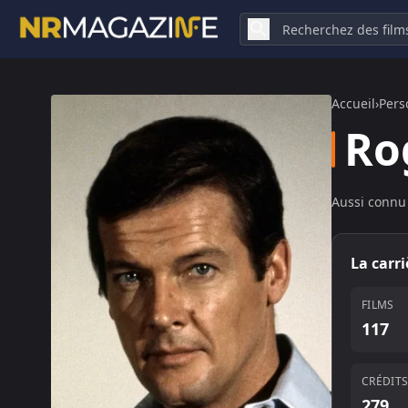
Accueil
›
Pers
Ro
Aussi connu 
La carr
FILMS
117
CRÉDIT
279