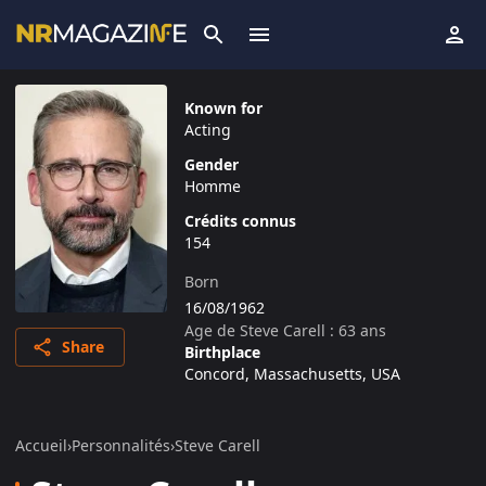
Known for
Acting
Gender
Homme
Crédits connus
154
Born
16/08/1962
Age de
Steve Carell
:
63
ans
Share
Birthplace
Concord, Massachusetts, USA
Accueil
›
Personnalités
›
Steve Carell