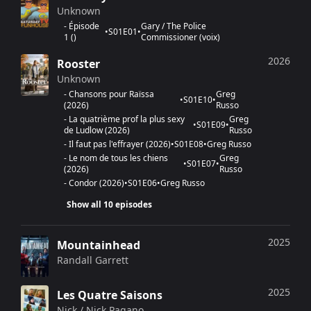
Unknown
-
Épisode
Gary / The Police
•
S
01
E
01
•
1
(
)
Commissioner (voix)
2026
Rooster
Unknown
-
Chansons pour Raïssa
Greg
•
S
01
E
10
•
(
2026
)
Russo
-
La quatrième prof la plus sexy
Greg
•
S
01
E
09
•
de Ludlow
(
2026
)
Russo
-
Il faut pas l'effrayer
(
2026
)
•
S
01
E
08
•
Greg Russo
-
Le nom de tous les chiens
Greg
•
S
01
E
07
•
(
2026
)
Russo
-
Condor
(
2026
)
•
S
01
E
06
•
Greg Russo
Show all 10 episodes
2025
Mountainhead
Randall Garrett
2025
Les Quatre Saisons
Nick / Nick Pagano