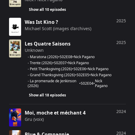
Show all 10 episodes
2025
Was Ist Kino ?
Michael Scott (images d’archives)
2025
Les Quatre Saisons
Unknown
-
Maratona
(
2026
)
•
S
02
E
08
•
Nick Pagano
-
Trente
(
2026
)
•
S
02
E
07
•
Nick Pagano
-
Petit Thanksgiving
(
2026
)
•
S
02
E
06
•
Nick Pagano
-
Grand Thanksgiving
(
2026
)
•
S
02
E
05
•
Nick Pagano
-
La promenade de Jenkinson
Nick
•
S
02
E
04
•
(
2026
)
Pagano
Show all 18 episodes
2024
Moi, moche et méchant 4
Gru (voix)
2024
Blue & Compagnie