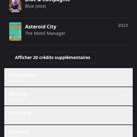
Blue (voix)
2023
Asteroid City
The Motel Manager
Afficher 20 crédits supplémentaires
Production
12 crédits
Writing
8 crédits
Directing
4 crédits
Creators