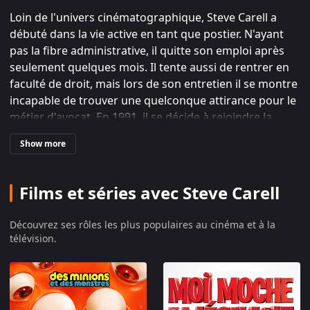
Loin de l'univers cinématographique, Steve Carell a
débuté dans la vie active en tant que postier. N'ayant
pas la fibre administrative, il quitte son emploi après
seulement quelques mois. Il tente aussi de rentrer en
faculté de droit, mais lors de son entretien il se montre
incapable de trouver une quelconque attirance pour le
métier d'avocat. En 1991, il se décide à rejoindre la
troupe de théâtre, spécialisée dans l'improvisation, The
Show more
Second City, à Chicago. Cette année marque aussi ses
débuts sur grand écran avec le rôle de Tesio dans La
P'tite arnaqueuse. C'est cependant sur le petit écran
Films et séries avec Steve Carell
que l'on retrouve par la suite Steve Carell. Tout d'abord,
au casting de The Dana Carvey Show, puis il se fait
Découvrez ses rôles les plus populaires au cinéma et à la
surtout connaître grâce à ses passages au sein du
télévision.
Saturday Nigth Live. Ce qui lui permet, en 1999, de
devenir un membre récurrent du Daily Show jusqu'en
2004. Parallèlement, Steve Carell continue à faire des
apparitions dans plusieurs comédies. Il campe ainsi un