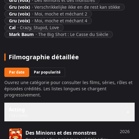
Gru (voix)
·
Des Minions et des monstres
Gru (voix)
·
Verschrikkelijke ikke en de rest kan stikke
Gru (voix)
·
Moi, moche et méchant 2
Gru (voix)
·
Moi, moche et méchant 4
Cal
·
Crazy, Stupid, Love
Mark Baum
·
The Big Short : Le Casse du Siècle
Filmographie détaillée
Par date
Par popularité
Ouvrez une catégorie pour consulter les films, séries, rôles et
épisodes crédités. Les listes longues se chargent
progressivement.
Acting
114 crédits
2026
Des Minions et des monstres