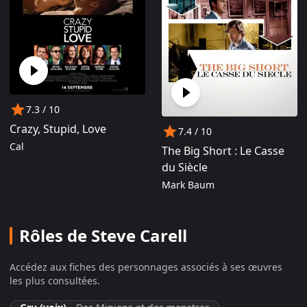
milliardaire dans Foxcatcher et d'un gestionnaire de
fonds spéculatifs dans The Big Short : Le Casse du
siècle. A l'affiche du Woody Allen Café Society, l'acteur
retrouve une nouvelle fois Emma Stone pour Battle of
the Sexes où il campe un ancien numéro un mondial de
tennis macho.
7.3
/ 10
Crazy, Stupid, Love
7.4
/ 10
Cal
The Big Short : Le Casse
du Siècle
Mark Baum
Rôles de Steve Carell
Accédez aux fiches des personnages associés à ses œuvres
les plus consultées.