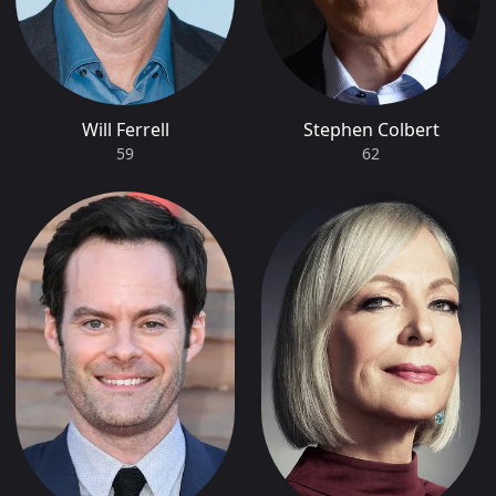
2009
Meilleure distribution (Série comique)
NOMMÉ
15e cérémonie
Meilleur acteur (Série comique)
NOMMÉ
15e cérémonie
Will Ferrell
Stephen Colbert
59
62
2008
Meilleure distribution (Série comique)
LAURÉAT
14e cérémonie
Meilleur acteur (Série comique)
NOMMÉ
14e cérémonie
2007
Meilleure distribution (Série comique)
LAURÉAT
13e cérémonie
Meilleur acteur (Série comique)
NOMMÉ
13e cérémonie