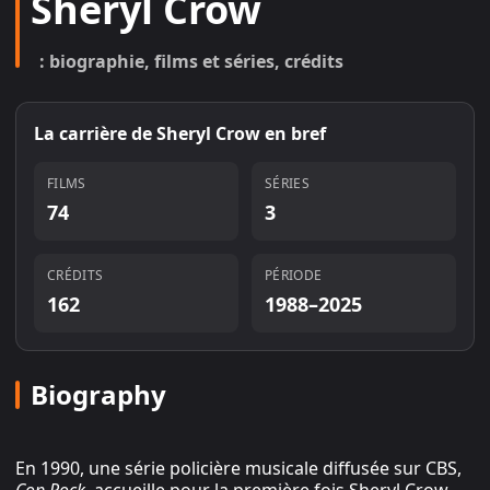
Sheryl Crow
: biographie, films et séries, crédits
La carrière de
Sheryl Crow
en bref
FILMS
SÉRIES
74
3
CRÉDITS
PÉRIODE
162
1988–2025
Biography
En 1990, une série policière musicale diffusée sur CBS,
Cop Rock
, accueille pour la première fois Sheryl Crow