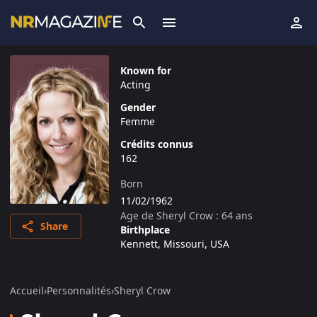
Known for
Acting
Gender
Femme
Crédits connus
162
Born
11/02/1962
Age de
Sheryl Crow
:
64
ans
Share
Birthplace
Kennett, Missouri, USA
Accueil
›
Personnalités
›
Sheryl Crow