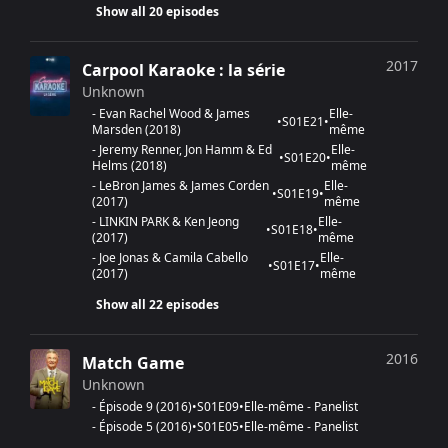
Grammy Award de la meilleure performance vocale
Show all 20 episodes
féminine rock pour
There Goes the Neighborhood
(2001)
Grammy Award de la meilleure performance vocale
2017
Carpool Karaoke : la série
rock féminine pour
Steve McQueen
(2003)
Unknown
-
Evan Rachel Wood & James
Elle-
•
S
01
E
21
•
Brit Award de la meilleure chanteuse étrangère (1997)
Marsden
(
2018
)
même
-
Jeremy Renner, Jon Hamm & Ed
Elle-
•
S
01
E
20
•
Helms
(
2018
)
même
American Music Award de la meilleure artiste féminine
-
LeBron James & James Corden
Elle-
pop/rock (2003, 2004)
•
S
01
E
19
•
(
2017
)
même
-
LINKIN PARK & Ken Jeong
Elle-
Intronisée au Rock and Roll Hall of Fame (2023)
•
S
01
E
18
•
(
2017
)
même
-
Joe Jonas & Camila Cabello
Elle-
•
S
01
E
17
•
(
2017
)
même
Show all 22 episodes
2016
Match Game
Unknown
-
Épisode 9
(
2016
)
•
S
01
E
09
•
Elle-même - Panelist
-
Épisode 5
(
2016
)
•
S
01
E
05
•
Elle-même - Panelist