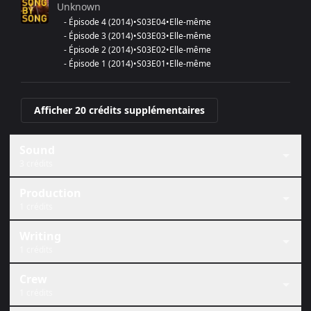
Unknown
-
Épisode 4
(
2014
)
•
S
03
E
04
•
Elle-même
-
Épisode 3
(
2014
)
•
S
03
E
03
•
Elle-même
-
Épisode 2
(
2014
)
•
S
03
E
02
•
Elle-même
-
Épisode 1
(
2014
)
•
S
03
E
01
•
Elle-même
Afficher 20 crédits supplémentaires
Sound
3 crédits
Production
1 crédits
Writing
1 crédits
Crew
1 crédits