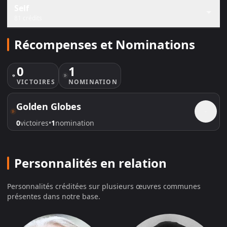
Self
81 crédits
Récompenses et Nominations
0
1
VICTOIRE
S
NOMINATION
Golden Globes
0
victoire
s
•
1
nomination
2007
Meilleure chanson originale
NOMMÉ
Personnalités en relation
64e cérémonie
Personnalités créditées sur plusieurs œuvres communes
présentes dans notre base.