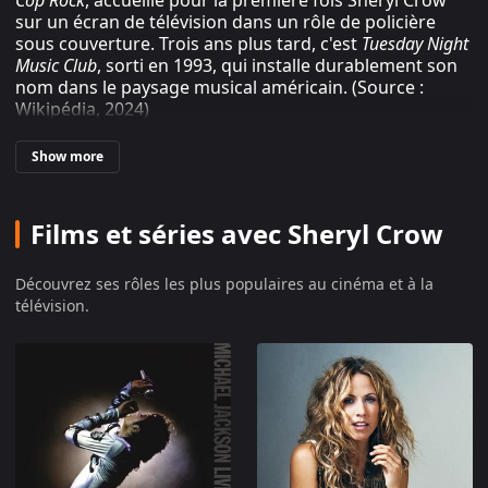
sur un écran de télévision dans un rôle de policière
sous couverture. Trois ans plus tard, c'est
Tuesday Night
Music Club
, sorti en 1993, qui installe durablement son
nom dans le paysage musical américain. (Source :
Wikipédia, 2024)
Show more
Sheryl Crow : de l'université du Missouri
aux studios d'enregistrement
Films et séries avec Sheryl Crow
Diplômée de l'université du Missouri, Sheryl Suzanne
Crow enseigne la musique à des enfants autistes dans
Découvrez ses rôles les plus populaires au cinéma et à la
une école primaire de Fenton, près de Saint-Louis,
télévision.
avant de rejoindre Los Angeles en 1986. Elle y multiplie
les auditions, enchaîne les jingles publicitaires, et
décroche le rôle de choriste pour Michael Jackson sur
le
Bad World Tour
entre 1987 et 1989. (Source :
Wikipédia, 2024)
À la fin de la tournée, elle continue le
back-up
pour
Sting, Stevie Wonder et Rod Stewart, tout en écrivant