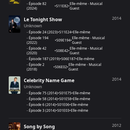
-
Épisode 82
Elle-même - Musical
•
S
11
E
82
•
(
2024
)
Guest
2014
Le Tonight Show
Unknown
-
Épisode 24
(
2023
)
•
S
11
E
24
•
Elle-même
-
Épisode 194
Elle-même - Musical
•
S
09
E
194
•
(
2022
)
Guest
-
Épisode 42
Elle-même - Musical
•
S
08
E
42
•
(
2020
)
Guest
-
Épisode 187
(
2019
)
•
S
06
E
187
•
Elle-même
-
Épisode 2
Elle-même - Musical
•
S
06
E
02
•
(
2018
)
Guest
2014
Celebrity Name Game
Unknown
-
Épisode 75
(
2014
)
•
S
01
E
75
•
Elle-même
-
Épisode 58
(
2014
)
•
S
01
E
58
•
Elle-même
-
Épisode 6
(
2014
)
•
S
01
E
06
•
Elle-même
-
Épisode 3
(
2014
)
•
S
01
E
03
•
Elle-même
2012
Song by Song