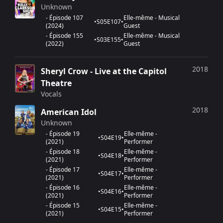
Principales récompenses
Unknown
-
Épisode 107
Elle-même - Musical
•
S
05
E
107
•
Grammy Award du meilleur nouvel artiste (1995)
(
2024
)
Guest
-
Épisode 155
Elle-même - Musical
•
S
03
E
155
•
Grammy Award de l'enregistrement de l'année pour
All
(
2022
)
Guest
I Wanna Do
(1995)
2018
Sheryl Crow - Live at the Capitol
Grammy Award de la meilleure performance vocale
Theatre
féminine pop pour
All I Wanna Do
(1995)
Vocals
Grammy Award du meilleur album rock pour
Sheryl
2018
American Idol
Crow
(1997)
Unknown
-
Épisode 19
Elle-même -
Grammy Award de la meilleure performance vocale
•
S
04
E
19
•
(
2021
)
Performer
féminine rock pour
If It Makes You Happy
(1997)
-
Épisode 18
Elle-même -
•
S
04
E
18
•
(
2021
)
Performer
Grammy Award du meilleur album rock pour
The Globe
-
Épisode 17
Elle-même -
•
S
04
E
17
•
Sessions
(1999)
(
2021
)
Performer
-
Épisode 16
Elle-même -
•
S
04
E
16
•
Grammy Award de la meilleure performance vocale
(
2021
)
Performer
féminine rock pour
Sweet Child O' Mine
(2000)
-
Épisode 15
Elle-même -
•
S
04
E
15
•
(
2021
)
Performer