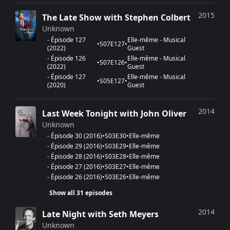
2015
The Late Show with Stephen Colbert
Unknown
-
Épisode 127
Elle-même - Musical
•
S
07
E
127
•
(
2022
)
Guest
-
Épisode 126
Elle-même - Musical
•
S
07
E
126
•
(
2022
)
Guest
-
Épisode 127
Elle-même - Musical
•
S
05
E
127
•
(
2020
)
Guest
2014
Last Week Tonight with John Oliver
Unknown
-
Épisode 30
(
2016
)
•
S
03
E
30
•
Elle-même
-
Épisode 29
(
2016
)
•
S
03
E
29
•
Elle-même
-
Épisode 28
(
2016
)
•
S
03
E
28
•
Elle-même
-
Épisode 27
(
2016
)
•
S
03
E
27
•
Elle-même
-
Épisode 26
(
2016
)
•
S
03
E
26
•
Elle-même
Show all 31 episodes
2014
Late Night with Seth Meyers
Unknown