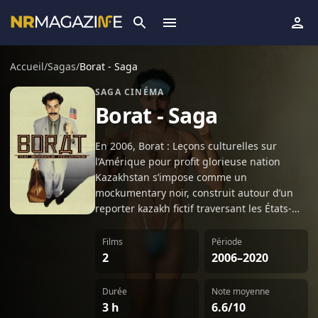
Accueil
/
Sagas
/
Borat - Saga
SAGA CINÉMA
Borat - Saga
En 2006, Borat : Leçons culturelles sur
l’Amérique pour profit glorieuse nation
Kazakhstan s’impose comme un
mockumentary noir, construit autour d’un
reporter kazakh fictif traversant les États-
Unis sur commande de son ministère. Le
principe est simple : filmer des rencontres
Films
Période
jugées “authentiques” et exploiter les
2
2006–2020
incompréhensions, au gré de séquences
largement non scénarisées. En 2020, Borat
Durée
Note moyenne
Subsequent Moviefilm reprend le même
3 h
6.6/10
personnage pour un nouveau